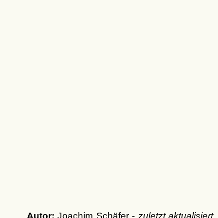
Autor:
Joachim Schäfer -
zuletzt aktualisiert