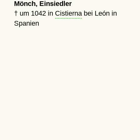
Mönch, Einsiedler
†
um 1042
in
Cistierna
bei León in
Spanien