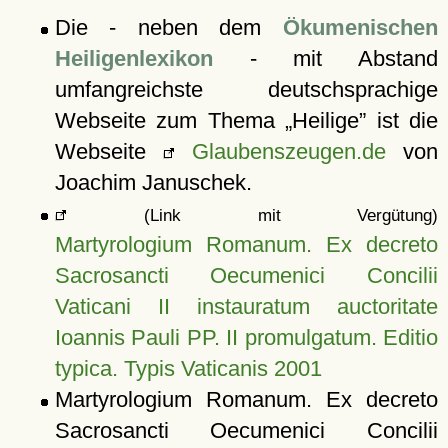
Die - neben dem
Ökumenischen
Heiligenlexikon
- mit Abstand
umfangreichste deutschsprachige
Webseite zum Thema
Heilige
ist die
Webseite
Glaubenszeugen.de
von
Joachim Januschek.
(Link mit Vergütung)
Martyrologium Romanum. Ex decreto
Sacrosancti Oecumenici Concilii
Vaticani II instauratum auctoritate
Ioannis Pauli PP. II promulgatum. Editio
typica. Typis Vaticanis 2001
Martyrologium Romanum. Ex decreto
Sacrosancti Oecumenici Concilii