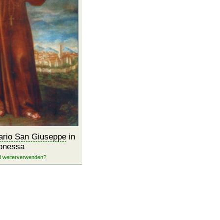
ario San Giuseppe
in
onessa