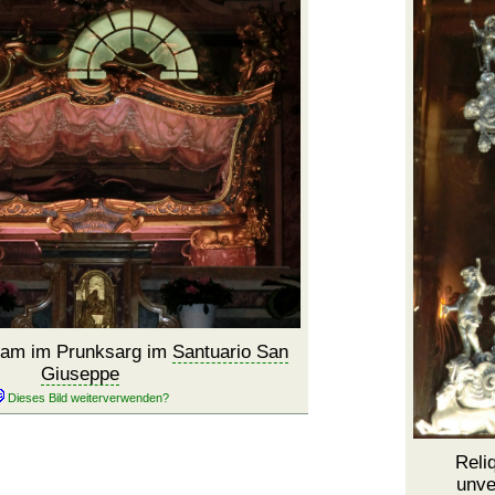
nam im Prunksarg im
Santuario San
Giuseppe
Reli
unve