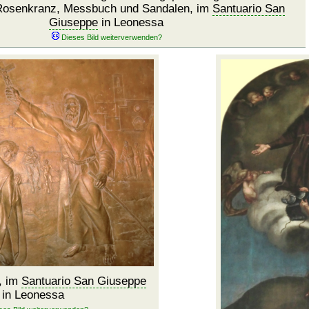
osenkranz, Messbuch und Sandalen, im
Santuario San
Giuseppe
in Leonessa
, im
Santuario San Giuseppe
in Leonessa