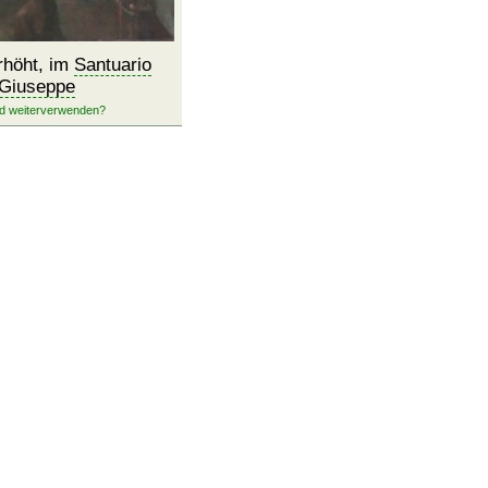
rhöht, im
Santuario
Giuseppe