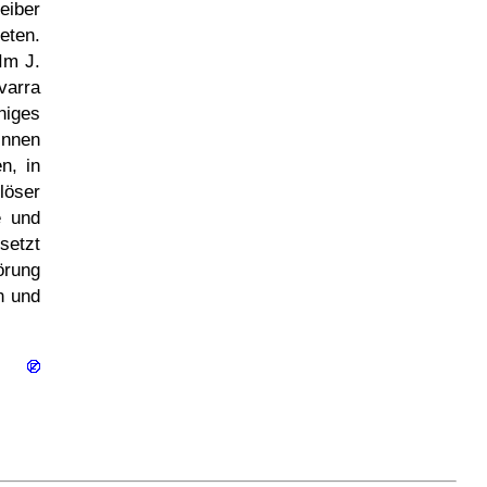
eiber
eten.
Im J.
varra
niges
innen
n, in
löser
e und
setzt
örung
n und