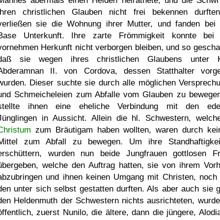
Mannes abermals einen Heiden heirathete, und die Schwr
ihren christlichen Glauben nicht frei bekennen durfte
verließen sie die Wohnung ihrer Mutter, und fanden bei 
Base Unterkunft. Ihre zarte Frömmigkeit konnte bei 
vornehmen Herkunft nicht verborgen bleiben, und so gescha
daß sie wegen ihres christlichen Glaubens unter 
Abderamnan II. von Cordova, dessen Statthalter vorge
wurden. Dieser suchte sie durch alle möglichen Versprech
und Schmeicheleien zum Abfalle vom Glauben zu bewege
stellte ihnen eine eheliche Verbindung mit den ede
Jünglingen in Aussicht. Allein die hl. Schwestern, welch
Christum
zum Bräutigam haben wollten, waren durch kein
Mittel zum Abfall zu bewegen. Um ihre Standhaftigke
erschüttern, wurden nun beide Jungfrauen gottlosen F
übergeben, welche den Auftrag hatten, sie von ihrem Vor
abzubringen und ihnen keinen Umgang mit Christen, noch
den unter sich selbst gestatten durften. Als aber auch sie 
den Heldenmuth der Schwestern nichts ausrichteten, wurde
öffentlich, zuerst Nunilo, die ältere, dann die jüngere, Alodi