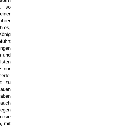
stern
n, so
einer
ihrer
h es,
König
führt
ungen
n und
lsten
e nur
erlei
it zu
rauen
haben
 auch
gegen
n sie
a, mit