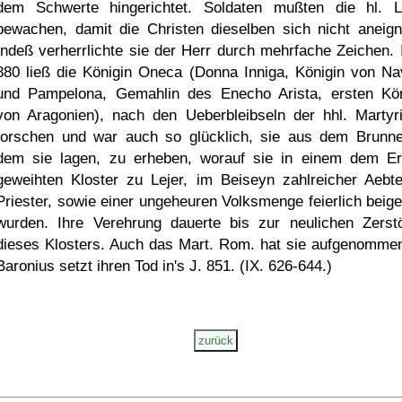
dem Schwerte hingerichtet. Soldaten mußten die hl. L
bewachen, damit die Christen dieselben sich nicht aneign
Indeß verherrlichte sie der Herr durch mehrfache Zeichen. 
880 ließ die Königin Oneca (Donna Inniga, Königin von Na
und Pampelona, Gemahlin des Enecho Arista, ersten Kö
von Aragonien), nach den Ueberbleibseln der hhl. Martyr
forschen und war auch so glücklich, sie aus dem Brunne
dem sie lagen, zu erheben, worauf sie in einem dem Er
geweihten Kloster zu Lejer, im Beiseyn zahlreicher Aebt
Priester, sowie einer ungeheuren Volksmenge feierlich beige
wurden. Ihre Verehrung dauerte bis zur neulichen Zerst
dieses Klosters. Auch das Mart. Rom. hat sie aufgenomme
Baronius setzt ihren Tod in's J. 851. (IX. 626-644.)