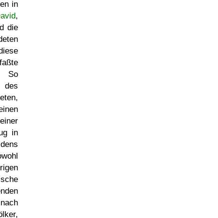
en in
avid
,
d die
deten
diese
faßte
. So
g des
eten,
einen
einer
ug in
idens
owohl
rigen
ische
enden
 nach
lker,