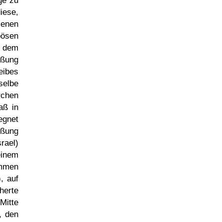
ge zu
iese,
lenen
bösen
 dem
ißung
eibes
selbe
rchen
aß in
egnet
ißung
rael)
einem
ommen
, auf
herte
Mitte
, den