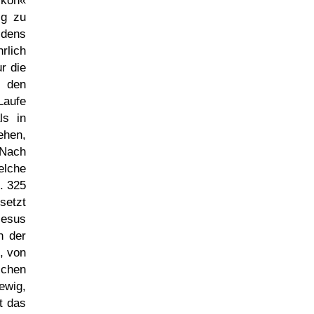
ikon«
ig zu
idens
rlich
r die
 den
Laufe
ls in
ehen,
 Nach
elche
. 325
setzt
Jesus
n der
, von
ichen
ewig,
t das