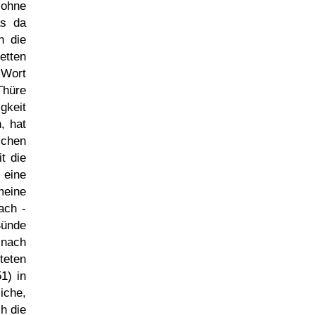
 ohne
as da
h die
etten
 Wort
Thüre
gkeit
, hat
schen
t die
 eine
meine
ach -
Sünde
 nach
teten
1) in
iche,
h die