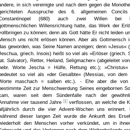
andere, in sich vereinigte und nach dem gegen die Monothe
gerichteten Ausspruche des 6. allgemeinen Concil
Constantinopel (680) auch zwei Willen bei E
gottmenschlichen Willensrichtung hatte, das Werk der Erl
vollbringen zu können; denn als Gott hätte Er nicht leiden un
Mensch uns nicht erlösen können. Aber als Gottmensch i
das geworden, was Seine Namen anzeigen; denn »Jesus« (
Jeschua, griech. Insois) heißt so viel als »Erlöser (griech. 
lat. Salvator), Retter, Heiland, Seligmacher« (abgeleitet vo
hebr. Worte Jescha = Hülfe, Rettung etc.); »Christus«
bedeutet so viel als »der Gesalbte« (Messias, von dem 
Worte maschach = salben etc.). - Ehe aber die von
bestimmte Zeit zur Menschwerdung Seines eingebornen S
kam, waren seit dem Sündenfalle nach der gewöhnl
Annahme vier tausend Jahre
1
verflossen, an welche die K
alljährlich durch die vier Advent-Wochen uns erinnert.
während dieser langen Zeit wurde die Ankunft des Erse
wiederholt den Menschen vorher verkündet, um in ihne