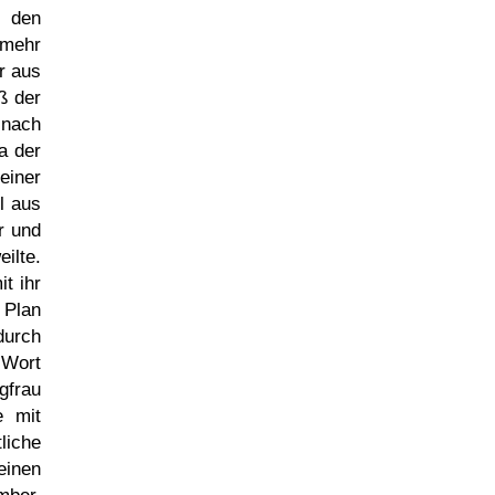
e den
 mehr
r aus
ß der
 nach
a der
einer
l aus
r und
ilte.
t ihr
 Plan
durch
 Wort
gfrau
e mit
liche
einen