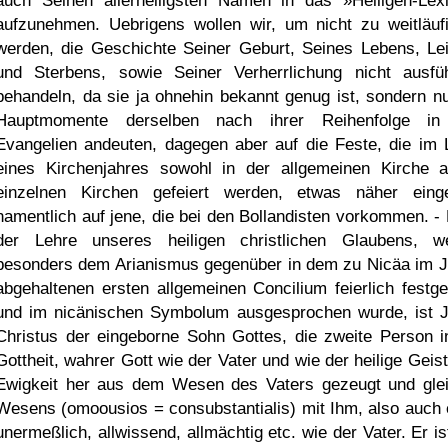
auch Seinen allerheiligsten Namen in das »Heiligen-Lex
aufzunehmen. Uebrigens wollen wir, um nicht zu weitläuf
werden, die Geschichte Seiner Geburt, Seines Lebens, Le
und Sterbens, sowie Seiner Verherrlichung nicht ausfüh
behandeln, da sie ja ohnehin bekannt genug ist, sondern nu
Hauptmomente derselben nach ihrer Reihenfolge in
Evangelien andeuten, dagegen aber auf die Feste, die im 
eines Kirchenjahres sowohl in der allgemeinen Kirche a
einzelnen Kirchen gefeiert werden, etwas näher eing
namentlich auf jene, die bei den Bollandisten vorkommen. -
der Lehre unseres heiligen christlichen Glaubens, w
besonders dem Arianismus gegenüber in dem zu Nicäa im J
abgehaltenen ersten allgemeinen Concilium feierlich festge
und im nicänischen Symbolum ausgesprochen wurde, ist 
Christus der eingeborne Sohn Gottes, die zweite Person i
Gottheit, wahrer Gott wie der Vater und wie der heilige Geist
Ewigkeit her aus dem Wesen des Vaters gezeugt und gle
Wesens (omoousios = consubstantialis) mit Ihm, also auch 
unermeßlich, allwissend, allmächtig etc. wie der Vater. Er is