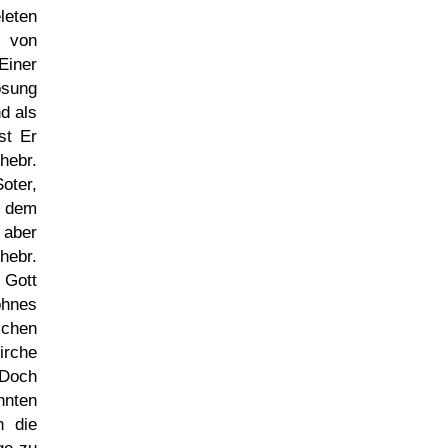
leten
s von
iner
ösung
d als
st Er
hebr.
Soter,
n dem
 aber
hebr.
 Gott
ohnes
ichen
irche
 Doch
hnten
n die