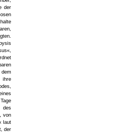
mber,
e der
losen
halte
aren,
gten.
oysis
sus«,
rdnet
baren
 dem
 ihre
odes,
eines
 Tage
t des
, von
 laut
, der