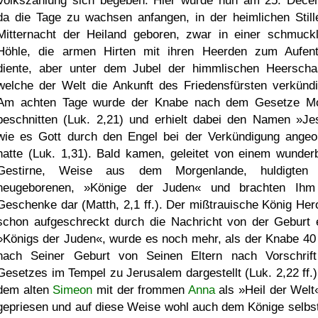
Volkszählung sich begeben. Hier wurde nun am 25. Dece
da die Tage zu wachsen anfangen, in der heimlichen Still
Mitternacht der Heiland geboren, zwar in einer schmuck
Höhle, die armen Hirten mit ihren Heerden zum Aufent
diente, aber unter dem Jubel der himmlischen Heerscha
welche der Welt die Ankunft des Friedensfürsten verkündi
Am achten Tage wurde der Knabe nach dem Gesetze M
beschnitten (Luk. 2,21) und erhielt dabei den Namen »Je
wie es Gott durch den Engel bei der Verkündigung angeo
hatte (Luk. 1,31). Bald kamen, geleitet von einem wunder
Gestirne, Weise aus dem Morgenlande, huldigten
neugeborenen, »Könige der Juden« und brachten Ihm
Geschenke dar (Matth, 2,1 ff.). Der mißtrauische König Her
schon aufgeschreckt durch die Nachricht von der Geburt 
»Königs der Juden«, wurde es noch mehr, als der Knabe 40
nach Seiner Geburt von Seinen Eltern nach Vorschrif
Gesetzes im Tempel zu Jerusalem dargestellt (Luk. 2,22 ff.)
dem alten
Simeon
mit der frommen
Anna
als »Heil der Welt«
gepriesen und auf diese Weise wohl auch dem Könige selbst