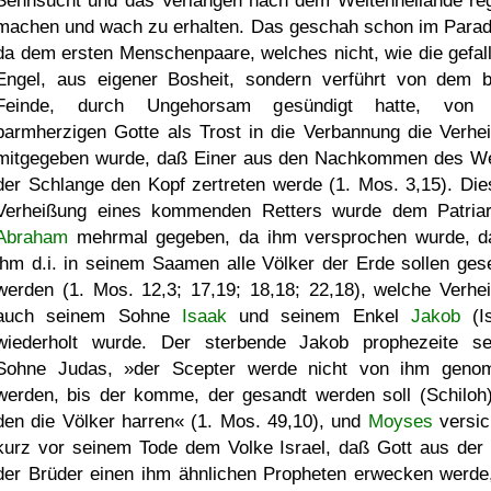
Sehnsucht und das Verlangen nach dem Weltenheilande re
machen und wach zu erhalten. Das geschah schon im Parad
da dem ersten Menschenpaare, welches nicht, wie die gefal
Engel, aus eigener Bosheit, sondern verführt von dem 
Feinde, durch Ungehorsam gesündigt hatte, von
barmherzigen Gotte als Trost in die Verbannung die Verhe
mitgegeben wurde, daß Einer aus den Nachkommen des W
der Schlange den Kopf zertreten werde (1. Mos. 3,15). Die
Verheißung eines kommenden Retters wurde dem Patria
Abraham
mehrmal gegeben, da ihm versprochen wurde, d
ihm d.i. in seinem Saamen alle Völker der Erde sollen ges
werden (1. Mos. 12,3; 17,19; 18,18; 22,18), welche Verhe
auch seinem Sohne
Isaak
und seinem Enkel
Jakob
(Is
wiederholt wurde. Der sterbende Jakob prophezeite s
Sohne Judas, »der Scepter werde nicht von ihm gen
werden, bis der komme, der gesandt werden soll (Schiloh)
den die Völker harren« (1. Mos. 49,10), und
Moyses
versic
kurz vor seinem Tode dem Volke Israel, daß Gott aus der 
der Brüder einen ihm ähnlichen Propheten erwecken werde