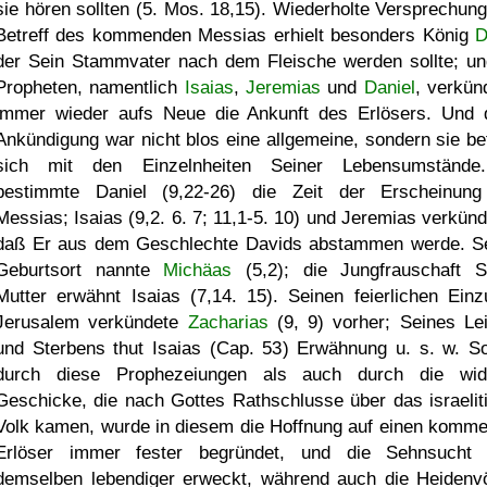
sie hören sollten (5. Mos. 18,15). Wiederholte Versprechung
Betreff des kommenden Messias erhielt besonders König
D
der Sein Stammvater nach dem Fleische werden sollte; un
Propheten, namentlich
Isaias
,
Jeremias
und
Daniel
, verkün
immer wieder aufs Neue die Ankunft des Erlösers. Und 
Ankündigung war nicht blos eine allgemeine, sondern sie be
sich mit den Einzelnheiten Seiner Lebensumstände
bestimmte Daniel (9,22-26) die Zeit der Erscheinun
Messias; Isaias (9,2. 6. 7; 11,1-5. 10) und Jeremias verkünd
daß Er aus dem Geschlechte Davids abstammen werde. S
Geburtsort nannte
Michäas
(5,2); die Jungfrauschaft S
Mutter erwähnt Isaias (7,14. 15). Seinen feierlichen Einz
Jerusalem verkündete
Zacharias
(9, 9) vorher; Seines Le
und Sterbens thut Isaias (Cap. 53) Erwähnung u. s. w. S
durch diese Prophezeiungen als auch durch die wid
Geschicke, die nach Gottes Rathschlusse über das israelit
Volk kamen, wurde in diesem die Hoffnung auf einen komm
Erlöser immer fester begründet, und die Sehnsucht
demselben lebendiger erweckt, während auch die Heidenvö