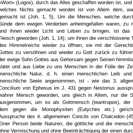
»Wort« (Logos), durch das Alles geschaffen worden ist, und
welches Nichts gemacht worden ist von Allem dem, w
gemacht ist (Joh. 1, 5). Um die Menschen, welche durc
Sünde dem ewigen Verderben anheimgefallen waren, zu r
und ihnen wieder Licht und Leben zu bringen, ist das
Fleisch geworden (Joh. 1, 14); um ihnen die verschlossene 
des Himmelreichs wieder zu öffnen, sie mit der Gerechti
Gottes zu versöhnen und wieder zu Gott zurück zu führen
der ewige Sohn Gottes aus Gehorsam gegen Seinen himmli
Vater und aus Liebe zu uns Menschen in der Fülle der Zei
menschliche Natur, d. h. einen menschlichen Leib und
menschliche Seele angenommen, ist - wie das 3. allge
Concilium von Ephesus im J. 431 gegen Nestorius ausspr
wahrer Mensch geworden, uns gleich in Allem, nur die 
ausgenommen, um so als Gottmensch (teantropos), der
dem gegen die Monophysiten (Eutyches etc.) gerich
Ausspruche des 4. allgemeinen Concils von Chalcedon (45
Einer Person beide Naturen, die göttliche und die menschl
ohne Vermischung und ohne Beeinträchtigung der einen durc