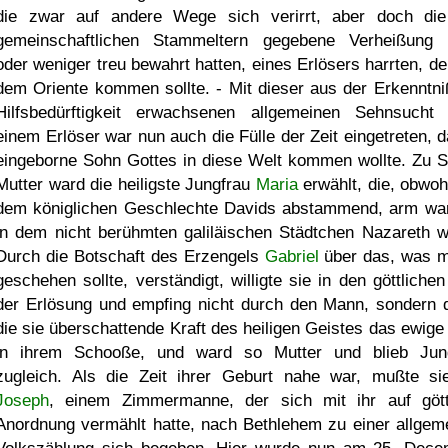
die zwar auf andere Wege sich verirrt, aber doch di
gemeinschaftlichen Stammeltern gegebene Verheißung
oder weniger treu bewahrt hatten, eines Erlösers harrten, de
dem Oriente kommen sollte. - Mit dieser aus der Erkenntni
Hilfsbedürftigkeit erwachsenen allgemeinen Sehnsucht
einem Erlöser war nun auch die Fülle der Zeit eingetreten, d
eingeborne Sohn Gottes in diese Welt kommen wollte. Zu S
Mutter ward die heiligste Jungfrau
Maria
erwählt, die, obwoh
dem königlichen Geschlechte Davids abstammend, arm wa
in dem nicht berühmten galiläischen Städtchen Nazareth we
Durch die Botschaft des Erzengels
Gabriel
über das, was mi
geschehen sollte, verständigt, willigte sie in den göttlichen
der Erlösung und empfing nicht durch den Mann, sondern 
die sie überschattende Kraft des heiligen Geistes das ewige
in ihrem Schooße, und ward so Mutter und blieb Jun
zugleich. Als die Zeit ihrer Geburt nahe war, mußte si
Joseph
, einem Zimmermanne, der sich mit ihr auf gött
Anordnung vermählt hatte, nach Bethlehem zu einer allgem