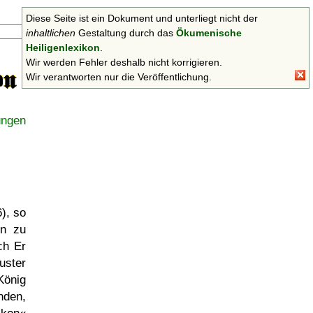
Diese Seite ist ein Dokument und unterliegt nicht der
Suchen
inhaltlichen
Gestaltung durch das
Ökumenische
Heiligenlexikon
.
Wir werden Fehler deshalb nicht korrigieren.
Wir verantworten nur die Veröffentlichung.
ungen
), so
en zu
ch Er
uster
König
nden,