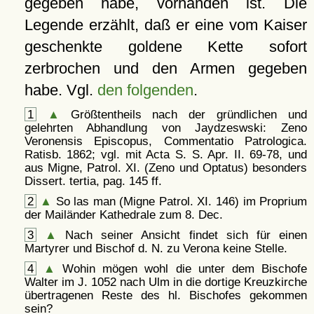
gegeben habe, vorhanden ist. Die
Legende erzählt, daß er eine vom Kaiser
geschenkte goldene Kette sofort
zerbrochen und den Armen gegeben
habe. Vgl.
den folgenden
.
1
▲
Größtentheils nach der gründlichen und
gelehrten Abhandlung von Jaydzeswski: Zeno
Veronensis Episcopus, Commentatio Patrologica.
Ratisb. 1862; vgl. mit Acta S. S. Apr. II. 69-78, und
aus Migne, Patrol. XI. (Zeno und Optatus) besonders
Dissert. tertia, pag. 145 ff.
2
▲
So las man (Migne Patrol. XI. 146) im Proprium
der Mailänder Kathedrale zum 8. Dec.
3
▲
Nach seiner Ansicht findet sich für einen
Martyrer und Bischof d. N. zu Verona keine Stelle.
4
▲
Wohin mögen wohl die unter dem Bischofe
Walter im J. 1052 nach Ulm in die dortige Kreuzkirche
übertragenen Reste des hl. Bischofes gekommen
sein?