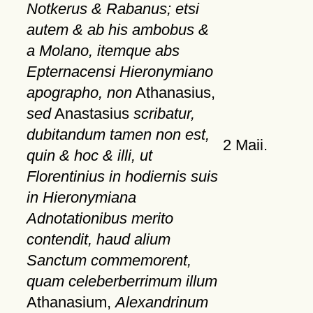
Notkerus & Rabanus; etsi
autem & ab his ambobus &
a Molano, itemque abs
Epternacensi Hieronymiano
apographo, non
Athanasius,
sed
Anastasius
scribatur,
dubitandum tamen non est,
2 Maii.
quin & hoc & illi, ut
Florentinius in hodiernis suis
in Hieronymiana
Adnotationibus merito
contendit, haud alium
Sanctum commemorent,
quam celeberberrimum illum
Athanasium,
Alexandrinum