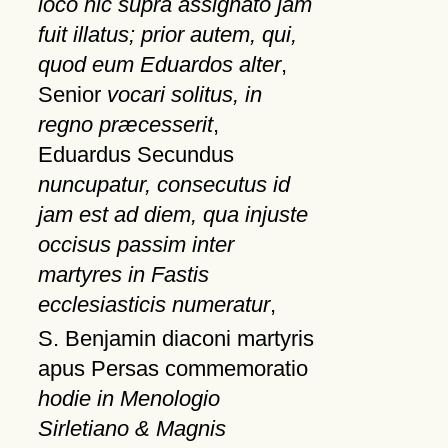
loco hic supra assignato jam
fuit illatus; prior autem, qui,
quod eum Eduardos alter
,
Senior
vocari solitus, in
regno præcesserit
,
Eduardus Secundus
nuncupatur, consecutus id
jam est ad diem, qua injuste
occisus passim inter
martyres in Fastis
ecclesiasticis numeratur
,
S. Benjamin diaconi martyris
apus Persas commemoratio
hodie in Menologio
Sirletiano & Magnis