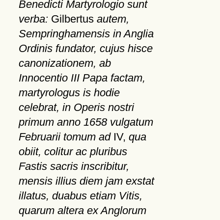
Benedicti Martyrologio sunt
verba:
Gilbertus
autem,
Sempringhamensis in Anglia
Ordinis fundator, cujus hisce
canonizationem, ab
Innocentio III Papa factam,
martyrologus is hodie
celebrat, in Operis nostri
primum anno 1658 vulgatum
Februarii tomum ad
IV,
qua
obiit, colitur ac pluribus
Fastis sacris inscribitur,
mensis illius diem jam exstat
illatus, duabus etiam Vitis,
quarum altera ex Anglorum