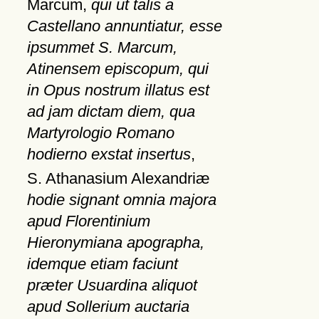
Marcum,
qui ut talis a
Castellano annuntiatur, esse
ipsummet S. Marcum,
Atinensem episcopum, qui
in Opus nostrum illatus est
ad jam dictam diem, qua
Martyrologio Romano
hodierno exstat insertus
,
S. Athanasium Alexandriæ
hodie signant omnia majora
apud Florentinium
Hieronymiana apographa,
idemque etiam faciunt
præter Usuardina aliquot
apud Sollerium auctaria