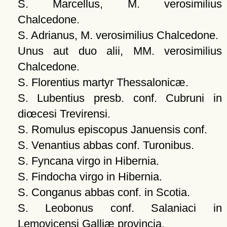
S. Marcellus, M. verosimilius
Chalcedone.
S. Adrianus, M. verosimilius Chalcedone.
Unus aut duo alii, MM. verosimilius
Chalcedone.
S. Florentius martyr Thessalonicæ.
S. Lubentius presb. conf. Cubruni in
diœcesi Trevirensi.
S. Romulus episcopus Januensis conf.
S. Venantius abbas conf. Turonibus.
S. Fyncana virgo in Hibernia.
S. Findocha virgo in Hibernia.
S. Conganus abbas conf. in Scotia.
S. Leobonus conf. Salaniaci in
Lemovicensi Galliæ provincia.