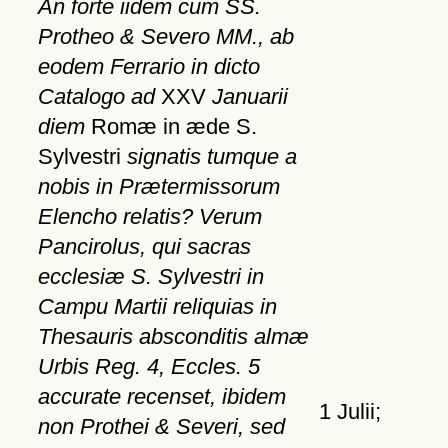
An forte iidem cum SS.
Protheo & Severo MM., ab
eodem Ferrario in dicto
Catalogo ad
XXV
Januarii
diem
Romæ in æde S.
Sylvestri
signatis tumque a
nobis in Prætermissorum
Elencho relatis? Verum
Pancirolus, qui sacras
ecclesiæ S. Sylvestri in
Campu Martii reliquias in
Thesauris absconditis almæ
Urbis Reg. 4, Eccles. 5
accurate recenset, ibidem
1 Julii;
non Prothei & Severi, sed