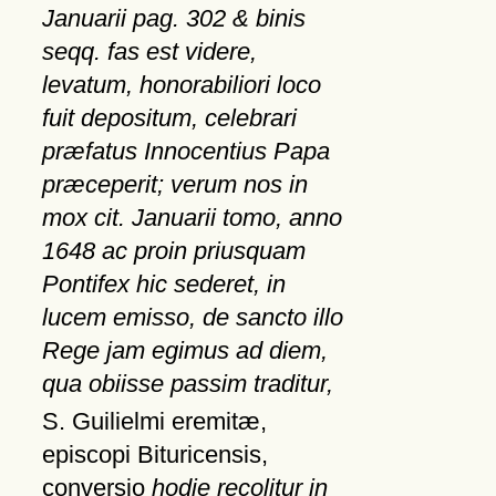
Januarii pag. 302 & binis
seqq. fas est videre,
levatum, honorabiliori loco
fuit depositum, celebrari
præfatus Innocentius Papa
præceperit; verum nos in
mox cit. Januarii tomo, anno
1648 ac proin priusquam
Pontifex hic sederet, in
lucem emisso, de sancto illo
Rege jam egimus ad diem,
qua obiisse passim traditur,
S. Guilielmi eremitæ,
episcopi Bituricensis,
conversio
hodie recolitur in