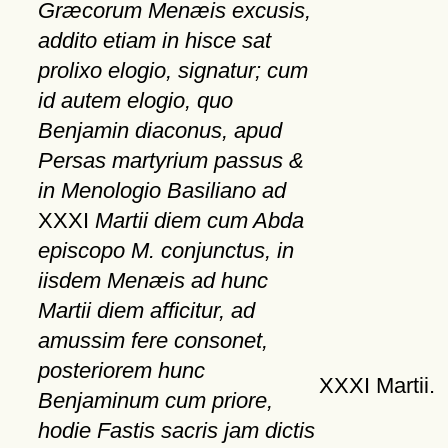
Græcorum Menæis excusis,
addito etiam in hisce sat
prolixo elogio, signatur; cum
id autem elogio, quo
Benjamin diaconus, apud
Persas martyrium passus &
in Menologio Basiliano ad
XXXI
Martii diem cum Abda
episcopo M. conjunctus, in
iisdem Menæis ad hunc
Martii diem afficitur, ad
amussim fere consonet,
posteriorem hunc
XXXI Martii.
Benjaminum cum priore,
hodie Fastis sacris jam dictis