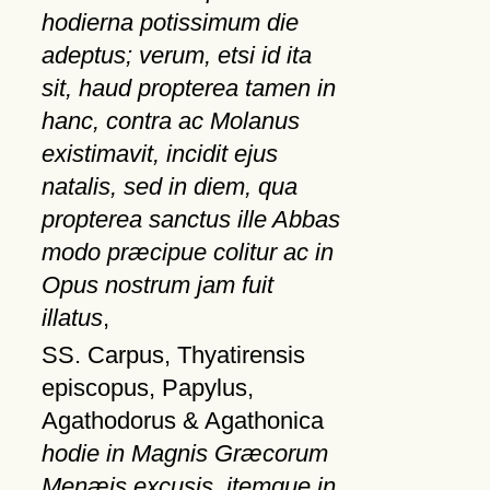
hodierna potissimum die
adeptus; verum, etsi id ita
sit, haud propterea tamen in
hanc, contra ac Molanus
existimavit, incidit ejus
natalis, sed in diem, qua
propterea sanctus ille Abbas
modo præcipue colitur ac in
Opus nostrum jam fuit
illatus
,
SS. Carpus, Thyatirensis
episcopus, Papylus,
Agathodorus & Agathonica
hodie in Magnis Græcorum
Menæis excusis, itemque in