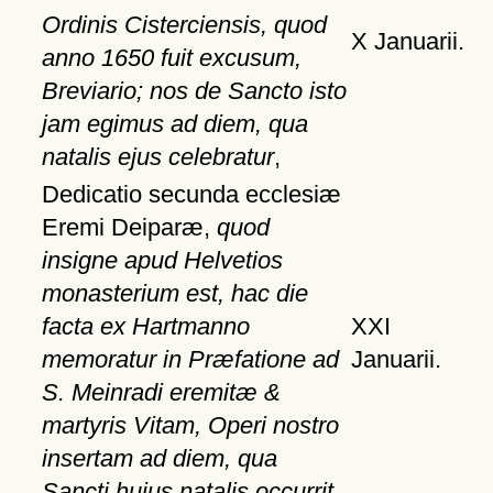
Ordinis Cisterciensis, quod
X Januarii.
anno 1650 fuit excusum,
Breviario; nos de Sancto isto
jam egimus ad diem, qua
natalis ejus celebratur
,
Dedicatio secunda ecclesiæ
Eremi Deiparæ,
quod
insigne apud Helvetios
monasterium est, hac die
facta ex Hartmanno
XXI
memoratur in Præfatione ad
Januarii.
S. Meinradi eremitæ &
martyris Vitam, Operi nostro
insertam ad diem, qua
Sancti hujus natalis occurrit
,