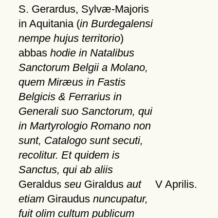
S. Gerardus, Sylvæ-Majoris
in Aquitania (
in Burdegalensi
nempe hujus territorio
)
abbas
hodie in Natalibus
Sanctorum Belgii a Molano,
quem Miræus in Fastis
Belgicis & Ferrarius in
Generali suo Sanctorum, qui
in Martyrologio Romano non
sunt, Catalogo sunt secuti,
recolitur. Et quidem is
Sanctus, qui ab aliis
Geraldus
seu
Giraldus
aut
V Aprilis.
etiam
Giraudus
nuncupatur,
fuit olim cultum publicum