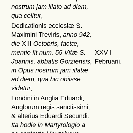
nostrum jam illato ad diem,
qua colitur
,
Dedicationis ecclesiæ S.
Maximini Treviris,
anno 942,
die
XIII
Octobris, factæ,
mentio fit num. 55 Vitæ S.
XXVII
Joannis, abbatis Gorziensis,
Februarii.
in Opus nostrum jam illatæ
ad diem, qua hic obiisse
videtur
,
Londini in Anglia Eduardi,
Anglorum regis sanctissimi,
& alterius Eduardi Secundi.
Ita hodie in Martyrologio a