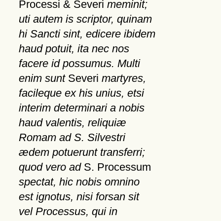
Processi & Severi
meminit;
uti autem is scriptor, quinam
hi Sancti sint, edicere ibidem
haud potuit, ita nec nos
facere id possumus. Multi
enim sunt
Severi
martyres,
facileque ex his unius, etsi
interim determinari a nobis
haud valentis, reliquiæ
Romam ad S. Silvestri
ædem potuerunt transferri;
quod vero ad
S. Processum
spectat, hic nobis omnino
est ignotus, nisi forsan sit
vel Processus, qui in