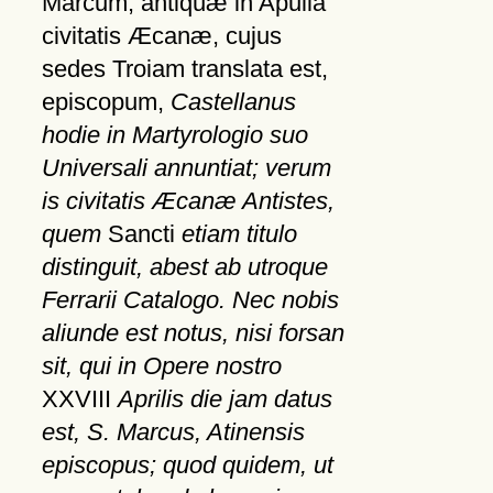
Marcum, antiquæ in Apulia
civitatis Æcanæ, cujus
sedes Troiam translata est,
episcopum,
Castellanus
hodie in Martyrologio suo
Universali annuntiat; verum
is civitatis Æcanæ Antistes,
quem
Sancti
etiam titulo
distinguit, abest ab utroque
Ferrarii Catalogo. Nec nobis
aliunde est notus, nisi forsan
sit, qui in Opere nostro
XXVIII
Aprilis die jam datus
est, S. Marcus, Atinensis
episcopus; quod quidem, ut