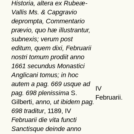
Historia, altera ex Rubeæ-
Vallis Ms. & Capgravio
deprompta, Commentario
prævio, quo hæ illustrantur,
subnexis; verum post
editum, quem dixi, Februarii
nostri tomum prodiit anno
1661 secundus Monastici
Anglicani tomus; in hoc
autem a pag. 669 usque ad
IV
pag. 698 plenissima
S.
Februarii.
Gilberti,
anno, ut ibidem pag.
698 traditur
, 1189, IV
Februarii die vita functi
Sanctisque deinde anno