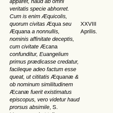
apparet, haud ab omni
veritatis specie abhorret.
Cum is enim Æquicolis,
quorum civitas
Æqua
seu
XXVIII
Æquana
a nonnullis,
Aprilis.
nominis affinitate deceptis,
cum civitate
Æcana
confunditur, Euangelium
primus prædicasse credatur,
facileque adeo factum esse
queat, ut cititatis
Æquanæ
&
ob nominum similitudinem
Æcanæ
fuerit existimatus
episcopus, vero videtur haud
prorsus absimile
, S.