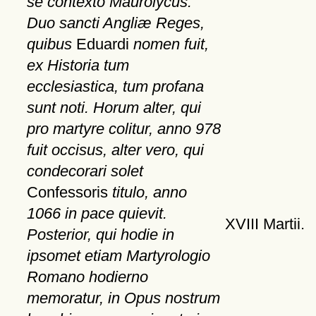
se contexto Maurolycus.
Duo sancti Angliæ Reges,
quibus
Eduardi
nomen fuit,
ex Historia tum
ecclesiastica, tum profana
sunt noti. Horum alter, qui
pro martyre colitur, anno 978
fuit occisus, alter vero, qui
condecorari solet
Confessoris
titulo, anno
1066 in pace quievit.
XVIII Martii.
Posterior, qui hodie in
ipsomet etiam Martyrologio
Romano hodierno
memoratur, in Opus nostrum