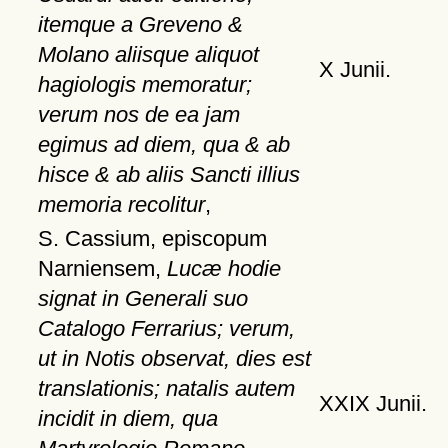
itemque a Greveno &
Molano aliisque aliquot
X Junii.
hagiologis memoratur;
verum nos de ea jam
egimus ad diem, qua & ab
hisce & ab aliis Sancti illius
memoria recolitur
,
S. Cassium, episcopum
Narniensem,
Lucæ hodie
signat in Generali suo
Catalogo Ferrarius; verum,
ut in Notis observat, dies est
translationis; natalis autem
XXIX Junii.
incidit in diem, qua