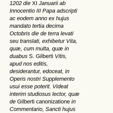
1202 die
XI
Januarii ab
Innocentio III Papa adscripti
ac eodem anno ex hujus
mandato tertia decima
Octobris die de terra levati
seu translati, exhibetur Vita,
quæ, cum multa, quæ in
duabus
S. Gilberti
Vitis,
apud nos editis,
desiderantur, edoceat, in
Operis nostri Supplemento
usui esse poterit. Videat
interim studiosus lector, quæ
de
Gilberti canonizatione
in
Commentario, Sancti hujus