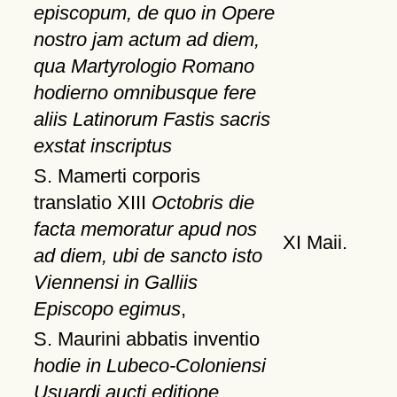
episcopum, de quo in Opere
nostro jam actum ad diem,
qua Martyrologio Romano
hodierno omnibusque fere
aliis Latinorum Fastis sacris
exstat inscriptus
S. Mamerti corporis
translatio XIII
Octobris die
facta memoratur apud nos
XI Maii.
ad diem, ubi de sancto isto
Viennensi in Galliis
Episcopo egimus
,
S. Maurini abbatis inventio
hodie in Lubeco-Coloniensi
Usuardi aucti editione,