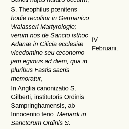
S. Theophilus pœnitens
hodie recolitur in Germanico
Walasseri Martyrologio;
verum nos de Sancto isthoc
IV
Adanæ in Cilicia ecclesiæ
Februarii.
vicedomino seu œconomo
jam egimus ad diem, qua in
pluribus Fastis sacris
memoratur
,
In Anglia canonizatio S.
Gilberti, institutoris Ordinis
Sampringhamensis, ab
Innocentio terio.
Menardi in
Sanctorum Ordinis S.