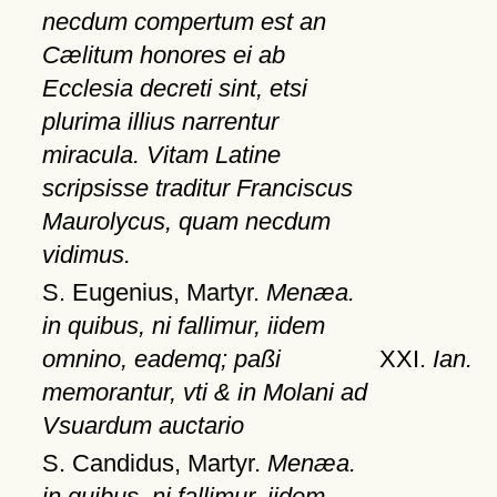
necdum compertum est an
Cælitum honores ei ab
Ecclesia decreti sint, etsi
plurima illius narrentur
miracula. Vitam Latine
scripsisse traditur Franciscus
Maurolycus, quam necdum
vidimus.
S. Eugenius, Martyr.
Menæa.
in quibus, ni fallimur, iidem
omnino, eademq; paßi
XXI.
Ian.
memorantur, vti & in Molani ad
Vsuardum auctario
S. Candidus, Martyr.
Menæa.
in quibus, ni fallimur, iidem