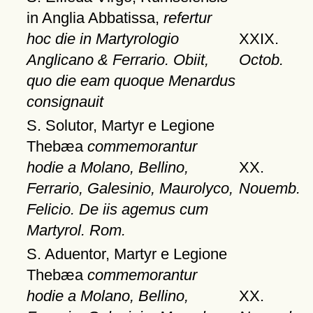
in Anglia Abbatissa,
refertur
hoc die in Martyrologio
XXIX.
Anglicano & Ferrario. Obiit,
Octob.
quo die eam quoque Menardus
consignauit
S. Solutor, Martyr e Legione
Thebæa
commemorantur
hodie a Molano, Bellino,
XX.
Ferrario, Galesinio, Maurolyco,
Nouemb.
Felicio. De iis agemus cum
Martyrol. Rom.
S. Aduentor, Martyr e Legione
Thebæa
commemorantur
hodie a Molano, Bellino,
XX.