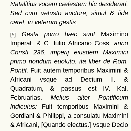
Natalitius vocem cælestem hic desiderari.
Sed cum vetusto auctore, simul & fide
caret, in veterum gestis
.
Gesta porro hæc sunt
Maximino
[5]
Imperat. & C. Iulio Africano Coss.
anno
Christi 236. imperij eiusdem Maximini
primo nondum euoluto. ita liber de Rom.
Pontif.
Fuit autem temporibus Maximini &
Africani vsque ad Decium II. &
Quadratum, & passus est IV. Kal.
Februarias.
Melius alter Pontificum
indiculus:
Fuit temporibus Maximini &
Gordiani & Philippi, a consulatu Maximini
& Africani,
[Quando electus.]
vsque Decio