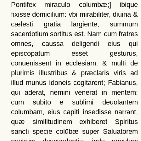
Pontifex miraculo columbæ;]
ibique
fixisse domicilium: vbi mirabiliter, diuina &
cælesti gratia largiente, summum
sacerdotium sortitus est. Nam cum fratres
omnes, caussa deligendi eius qui
episcopatum esset gesturus,
conuenissent in ecclesiam, & multi de
plurimis illustribus & præclaris viris ad
illud munus idoneis cogitarent; Fabianus,
qui aderat, nemini venerat in mentem:
cum subito e sublimi deuolantem
columbam, eius capiti insedisse narrant,
quæ similitudinem exhiberet Spiritus
sancti specie colūbæ super Saluatorem