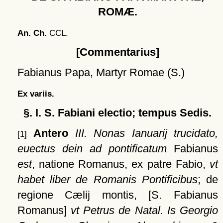
ROMÆ.
An. Ch.
CCL.
[Commentarius]
Fabianus Papa, Martyr Romae (S.)
Ex variis.
§. I. S. Fabiani electio; tempus Sedis.
Antero
III. Nonas Ianuarij trucidato,
[1]
euectus dein ad pontificatum
Fabianus
est
, natione Romanus, ex patre Fabio,
vt
habet liber de Romanis Pontificibus
; de
regione Cælij montis,
[S. Fabianus
Romanus]
vt Petrus de Natal. Is Georgio