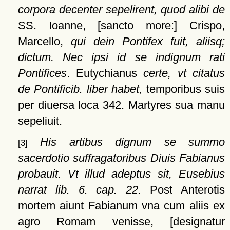
corpora decenter sepelirent, quod alibi de
SS. Ioanne,
[sancto more:]
Crispo,
Marcello,
qui dein Pontifex fuit, aliisq;
dictum. Nec ipsi id se indignum rati
Pontifices
. Eutychianus
certe, vt citatus
de Pontificib. liber habet,
temporibus suis
per diuersa loca 342. Martyres sua manu
sepeliuit.
His artibus dignum se summo
[3]
sacerdotio suffragatoribus Diuis Fabianus
probauit. Vt illud adeptus sit, Eusebius
narrat lib. 6. cap. 22.
Post Anterotis
mortem aiunt Fabianum vna cum aliis ex
agro Romam venisse,
[designatur