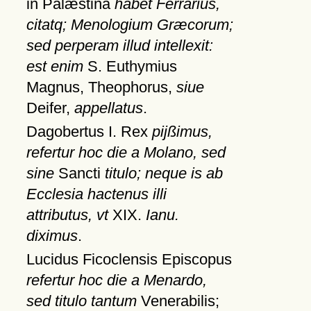
in Palæstina
habet Ferrarius,
citatq; Menologium Græcorum;
sed perperam illud intellexit:
est enim
S. Euthymius
Magnus, Theophorus,
siue
Deifer,
appellatus
.
Dagobertus I. Rex
pijßimus,
refertur hoc die a Molano, sed
sine
Sancti
titulo; neque is ab
Ecclesia hactenus illi
attributus, vt
XIX.
Ianu.
diximus
.
Lucidus Ficoclensis Episcopus
refertur hoc die a Menardo,
sed titulo tantum
Venerabilis;