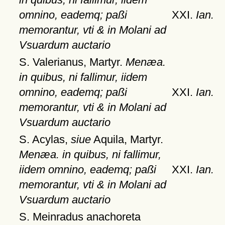
omnino, eademq; paßi
XXI.
Ian.
memorantur, vti & in Molani ad
Vsuardum auctario
S. Valerianus, Martyr.
Menæa.
in quibus, ni fallimur, iidem
omnino, eademq; paßi
XXI.
Ian.
memorantur, vti & in Molani ad
Vsuardum auctario
S. Acylas,
siue
Aquila, Martyr.
Menæa. in quibus, ni fallimur,
iidem omnino, eademq; paßi
XXI.
Ian.
memorantur, vti & in Molani ad
Vsuardum auctario
S. Meinradus anachoreta