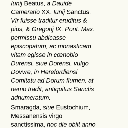
Iunij
Beatus,
a Dauide
Camerario
XX.
Iunij
Sanctus.
Vir fuisse traditur eruditus &
pius, & Gregorij IX. Pont. Max.
permissu abdicasse
episcopatum, ac monasticam
vitam egisse in cœnobio
Durensi, siue Dorensi, vulgo
Dovvre, in Herefordiensi
Comitatu ad Dorum flumen. at
nemo tradit, antiquitus Sanctis
adnumeratum.
Smaragda,
siue
Eustochium,
Messanensis virgo
sanctissima,
hoc die obiit anno