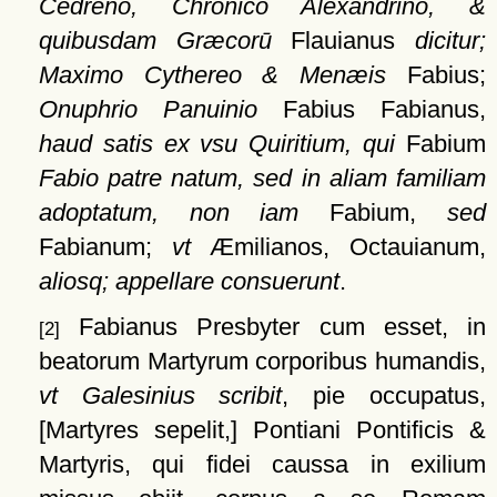
Cedreno, Chronico Alexandrino, &
quibusdam Græcorū
Flauianus
dicitur;
Maximo Cythereo & Menæis
Fabius;
Onuphrio Panuinio
Fabius Fabianus,
haud satis ex vsu Quiritium, qui
Fabium
Fabio patre natum, sed in aliam familiam
adoptatum, non iam
Fabium,
sed
Fabianum;
vt
Æmilianos, Octauianum,
aliosq; appellare consuerunt
.
Fabianus Presbyter cum esset, in
[2]
beatorum Martyrum corporibus humandis,
vt Galesinius scribit
, pie occupatus,
[Martyres sepelit,]
Pontiani Pontificis &
Martyris, qui fidei caussa in exilium