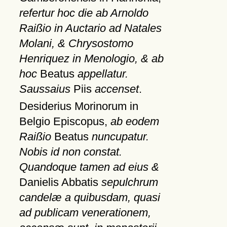
refertur hoc die ab Arnoldo
Raißio in Auctario ad Natales
Molani, & Chrysostomo
Henriquez in Menologio, & ab
hoc
Beatus
appellatur.
Saussaius
Piis
accenset
.
Desiderius Morinorum in
Belgio Episcopus,
ab eodem
Raißio
Beatus
nuncupatur.
Nobis id non constat.
Quandoque tamen ad eius &
Danielis Abbatis
sepulchrum
candelæ a quibusdam, quasi
ad publicam venerationem,