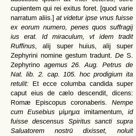
cupientem qui rei exitus foret.
[quod varie
narratum aliis.]
at videtur ipse vnus fuisse
ex eorum numero, penes quos suffragij
ius erat. Id miraculum, vt idem tradit
Ruffinus
, alij super huius, alij super
Zephyrini nomine gestum tradunt.
De
S.
Zephyrino
agemus 26. Aug. Petrus de
Nat. lib. 2. cap. 105. hoc prodigium ita
retulit:
Et ecce columba candida super
caput eius de cælo descendit, dicens:
Romæ Episcopus coronaberis.
Nempe
cum Eusebius
μίμημα
imitamentum,
id
fuisse descensus Spiritus sancti supra
Saluatorem nostrū dixisset, noluit