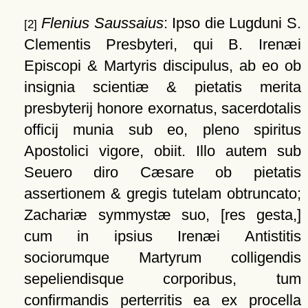
Flenius Saussaius
: Ipso die Lugduni S.
[2]
Clementis Presbyteri, qui B. Irenæi
Episcopi & Martyris discipulus, ab eo ob
insignia scientiæ & pietatis merita
presbyterij honore exornatus, sacerdotalis
officij munia sub eo, pleno spiritus
Apostolici vigore, obiit. Illo autem sub
Seuero diro Cæsare ob pietatis
assertionem & gregis tutelam obtruncato;
Zachariæ symmystæ suo,
[res gesta,]
cum in ipsius Irenæi Antistitis
sociorumque Martyrum colligendis
sepeliendisque corporibus, tum
confirmandis perterritis ea ex procella