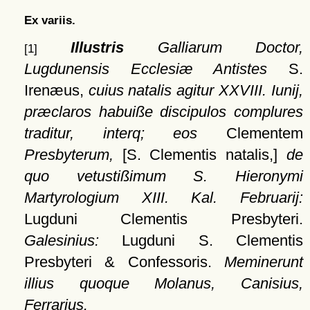
Ex variis.
Illustris
Galliarum Doctor,
[1]
Lugdunensis Ecclesiæ Antistes
S.
Irenæus,
cuius natalis agitur XXVIII. Iunij,
præclaros habuiße discipulos complures
traditur, interq; eos
Clementem
Presbyterum,
[S. Clementis natalis,]
de
quo vetustißimum S. Hieronymi
Martyrologium XIII. Kal. Februarij:
Lugduni Clementis Presbyteri.
Galesinius:
Lugduni S. Clementis
Presbyteri & Confessoris.
Meminerunt
illius quoque Molanus, Canisius,
Ferrarius.