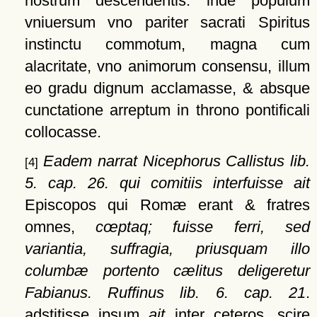
nostrum descendentis: inde populum
vniuersum vno pariter sacrati Spiritus
instinctu commotum, magna cum
alacritate, vno animorum consensu, illum
eo gradu dignum acclamasse, & absque
cunctatione arreptum in throno pontificali
collocasse.
Eadem narrat Nicephorus Callistus lib.
[4]
5. cap. 26. qui comitiis interfuisse ait
Episcopos qui Romæ erant & fratres
omnes,
cœptaq; fuisse ferri, sed
variantia, suffragia, priusquam illo
columbæ portento cælitus deligeretur
Fabianus. Ruffinus lib. 6. cap. 21
.
adstitisse ipsum
ait
inter ceteros, scire