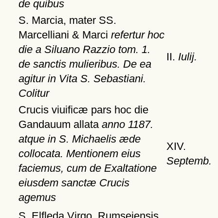
de quibus
S. Marcia, mater SS.
Marcelliani & Marci
refertur hoc
die a Siluano Razzio tom. 1.
II.
Iulij.
de sanctis mulieribus. De ea
agitur in Vita S. Sebastiani.
Colitur
Crucis viuificæ pars hoc die
Gandauum allata
anno 1187.
atque in S. Michaelis æde
XIV.
collocata. Mentionem eius
Septemb.
faciemus, cum de Exaltatione
eiusdem sanctæ Crucis
agemus
S. Elfleda Virgo, Rumseiensis