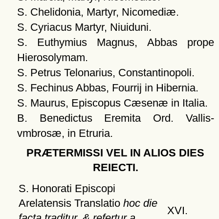
S. Chelidonia, Martyr, Nicomediæ.
S. Cyriacus Martyr, Niuiduni.
S. Euthymius Magnus, Abbas prope
Hierosolymam.
S. Petrus Telonarius, Constantinopoli.
S. Fechinus Abbas, Fourrij in Hibernia.
S. Maurus, Episcopus Cæsenæ in Italia.
B. Benedictus Eremita Ord. Vallis-
vmbrosæ, in Etruria.
PRÆTERMISSI VEL IN ALIOS DIES
REIECTI.
S. Honorati Episcopi
Arelatensis Translatio
hoc die
XVI.
facta traditur, & refertur a