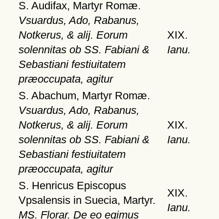
S. Audifax, Martyr Romæ.
Vsuardus, Ado, Rabanus,
Notkerus, & alij. Eorum
XIX.
solennitas ob SS. Fabiani &
Ianu.
Sebastiani festiuitatem
præoccupata, agitur
S. Abachum, Martyr Romæ.
Vsuardus, Ado, Rabanus,
Notkerus, & alij. Eorum
XIX.
solennitas ob SS. Fabiani &
Ianu.
Sebastiani festiuitatem
præoccupata, agitur
S. Henricus Episcopus
XIX.
Vpsalensis in Suecia, Martyr.
Ianu.
MS. Florar. De eo egimus