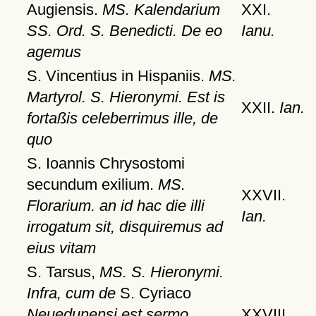
Augiensis.
MS. Kalendarium
XXI.
SS. Ord. S. Benedicti. De eo
Ianu.
agemus
S. Vincentius in Hispaniis.
MS.
Martyrol. S. Hieronymi. Est is
XXII.
Ian.
fortaßis celeberrimus ille, de
quo
S. Ioannis Chrysostomi
secundum exilium.
MS.
XXVII.
Florarium. an id hac die illi
Ian.
irrogatum sit, disquiremus ad
eius vitam
S. Tarsus,
MS. S. Hieronymi.
Infra, cum de
S. Cyriaco
Neuedunensi est sermo,
XXVIII.