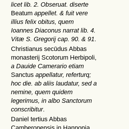
licet lib. 2. Obseruat. diserte
Beatum
appellet. & fuit vere
illius felix obitus, quem
Ioannes Diaconus narrat lib. 4.
Vitæ S. Gregorij cap. 90. & 91
.
Christianus secūdus Abbas
monasterij Scotorum Herbipoli,
a Dauide Camerario etiam
Sanctus
appellatur, referturq;
hoc die. ab aliis laudatur, sed a
nemine, quem quidem
legerimus, in albo Sanctorum
conscribitur
.
Daniel tertius Abbas
Camberonensis in Hannonia,