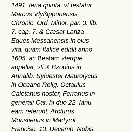
1491. feria quinta, vt testatur
Marcus Vlyßipponensis
Chronic. Ord. Minor. par. 3. lib.
7. cap. 7. & Cæsar Lanza
Eques Messanensis in eius
vita, quam Italice edidit anno
1605. ac
Beatam
vterque
appellat, vti & Bzouius in
Annalib. Syluester Maurolycus
in Oceano Relig. Octauius
Caietanus noster, Ferrarius in
generali Cat. hi duo 22. Ianu.
eam referunt, Arcturus
Monstierius in Martyrol.
Francisc. 13. Decemb. Nobis