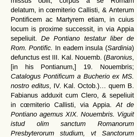
missus obiit, corpus a se Romam
delatum, in cœmiterio Callisti, & Anterum
Pontificem ac Martyrem etiam, in cuius
locum is proxime successit, in via Appia
sepeliuit.
De Pontiano testatur liber de
Rom. Pontific.
In eadem insula (
Sardinia
)
defunctus est III. Kal. Nouemb. (
Baronius
,
[in his Pontianum,]
19. Nouembris;
Catalogus Pontificum a Bucherio ex MS.
nostro editus
, IV. Kal. Octob.)… quem B.
Fabianus adduxit cum Clero, & sepeliuit
in cœmiterio Callisti, via Appia.
At de
Pontiano agemus XIX. Nouembris. Viguit
istud olim sanctum Romanorum
Presbyterorum studium, vt Sanctorum