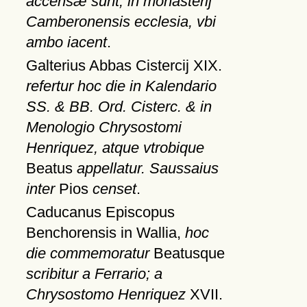
accensæ sunt, in monasterij
Camberonensis ecclesia, vbi
ambo iacent
.
Galterius Abbas Cistercij XIX.
refertur hoc die in Kalendario
SS. & BB. Ord. Cisterc. & in
Menologio Chrysostomi
Henriquez, atque vtrobique
Beatus
appellatur. Saussaius
inter
Pios
censet
.
Caducanus Episcopus
Benchorensis in Wallia,
hoc
die commemoratur
Beatusque
scribitur a Ferrario; a
Chrysostomo Henriquez
XVII.