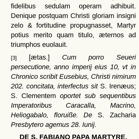
fidelibus sedulam operam adhibuit.
Denique postquam Christi gloriam insigni
zelo & fortitudine propugnasset, Martyr
potius merito quam titulo, æternos ad
triumphos euolauit.
[ætas.]
Cum porro Seueri
[3]
persecutione, anno imperij eius 10, vt in
Chronico scribit Eusebius, Christi nimirum
202. concitata, interfectus sit
S. Irenæus;
S. Clementem
oportet sub sequentibus
Imperatoribus Caracalla, Macrino,
Heliogabalo, floruiße. De
S. Zacharia
Presbytero agemus 28. Iunij
.
DE S. FABIANO PAPA MARTYRE,