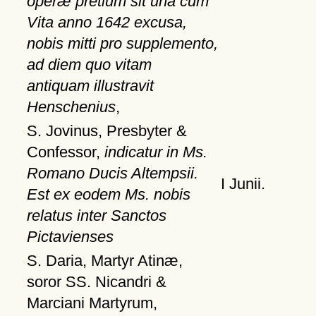
operæ pretium sit una cum
Vita anno 1642 excusa,
nobis mitti pro supplemento,
ad diem quo vitam
antiquam illustravit
Henschenius
,
S. Jovinus, Presbyter &
Confessor,
indicatur in Ms.
Romano Ducis Altempsii.
I Junii.
Est ex eodem Ms. nobis
relatus inter Sanctos
Pictavienses
S. Daria, Martyr Atinæ,
soror SS. Nicandri &
Marciani Martyrum,