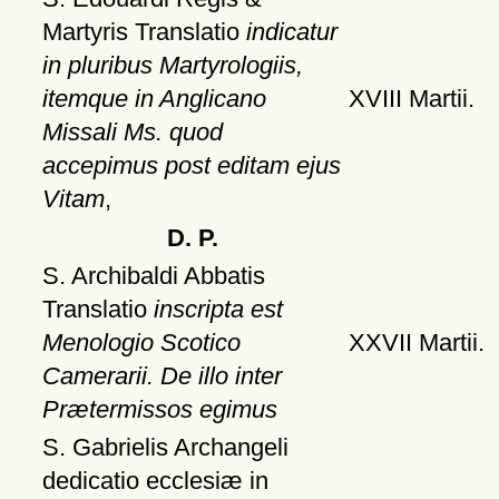
Martyris Translatio
indicatur
in pluribus Martyrologiis,
itemque in Anglicano
XVIII Martii.
Missali Ms. quod
accepimus post editam ejus
Vitam
,
D. P.
S. Archibaldi Abbatis
Translatio
inscripta est
Menologio Scotico
XXVII Martii.
Camerarii. De illo inter
Prætermissos egimus
S. Gabrielis Archangeli
dedicatio ecclesiæ in