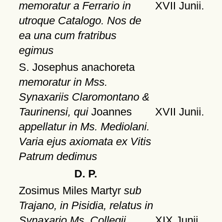
memoratur a Ferrario in
XVII Junii.
utroque Catalogo. Nos de
ea una cum fratribus
egimus
S. Josephus anachoreta
memoratur in Mss.
Synaxariis Claromontano &
Taurinensi, qui
Joannes
XVII Junii.
appellatur in Ms. Mediolani.
Varia ejus axiomata ex Vitis
Patrum dedimus
D. P.
Zosimus Miles Martyr
sub
Trajano, in Pisidia, relatus in
Synaxario Ms. Collegii
XIX Junii.