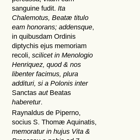
sanguine fudit.
Ita
Chalemotus, Beatæ titulo
eam honorans; addensque
,
in quibusdam Ordinis
diptychis ejus memoriam
recoli,
scilicet in Menologio
Henriquez, quod & nos
libenter facimus, plura
addituri, si a Polonis inter
Sanctas
aut
Beatas
haberetur
.
Raynaldus de Piperno,
socius S. Thomæ Aquinatis,
memoratur in hujus Vita &