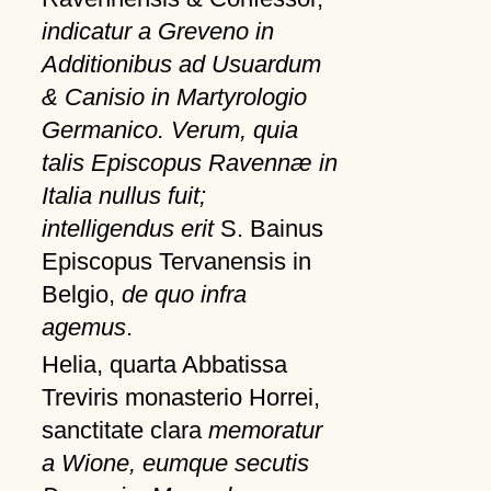
indicatur a Greveno in
Additionibus ad Usuardum
& Canisio in Martyrologio
Germanico. Verum, quia
talis Episcopus Ravennæ in
Italia nullus fuit;
intelligendus erit
S. Bainus
Episcopus Tervanensis in
Belgio,
de quo infra
agemus
.
Helia, quarta Abbatissa
Treviris monasterio Horrei,
sanctitate clara
memoratur
a Wione, eumque secutis