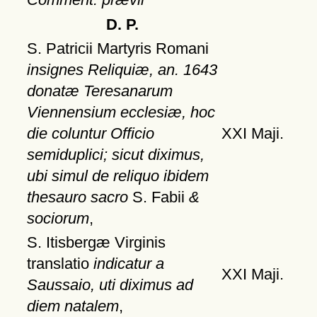
D. P.
S. Patricii Martyris Romani
insignes Reliquiæ, an. 1643
donatæ Teresanarum
Viennensium ecclesiæ, hoc
die coluntur Officio
XXI Maji.
semiduplici; sicut diximus,
ubi simul de reliquo ibidem
thesauro sacro
S. Fabii
&
sociorum
,
S. Itisbergæ Virginis
translatio
indicatur a
XXI Maji.
Saussaio, uti diximus ad
diem natalem
,