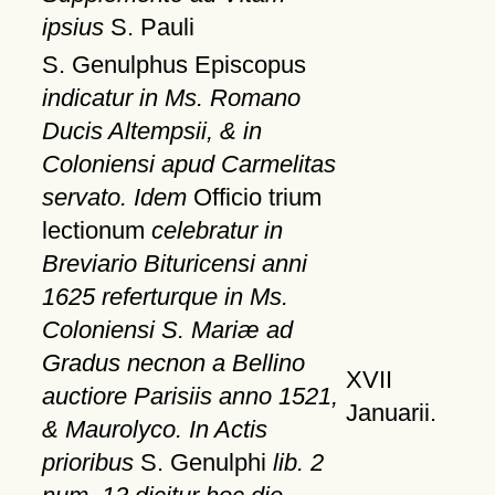
ipsius
S. Pauli
S. Genulphus Episcopus
indicatur in Ms. Romano
Ducis Altempsii, & in
Coloniensi apud Carmelitas
servato. Idem
Officio trium
lectionum
celebratur in
Breviario Bituricensi anni
1625 referturque in Ms.
Coloniensi S. Mariæ ad
Gradus necnon a Bellino
XVII
auctiore Parisiis anno 1521,
Januarii.
& Maurolyco. In Actis
prioribus
S. Genulphi
lib. 2