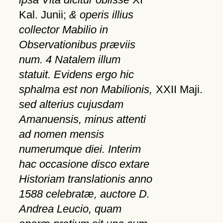
Kal. Junii;
& operis illius
collector Mabilio in
Observationibus præviis
num. 4 Natalem illum
statuit. Evidens ergo hic
sphalma est non Mabilionis,
XXII Maji.
sed alterius cujusdam
Amanuensis, minus attenti
ad nomen mensis
numerumque diei. Interim
hac occasione disco extare
Historiam translationis anno
1588 celebratæ, auctore D.
Andrea Leucio, quam