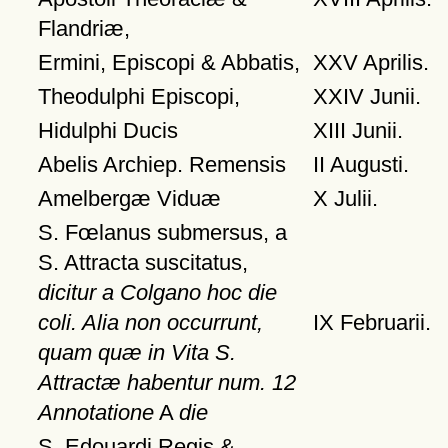
Flandriæ,
Ermini, Episcopi & Abbatis,
XXV Aprilis.
Theodulphi Episcopi,
XXIV Junii.
Hidulphi Ducis
XIII Junii.
Abelis Archiep. Remensis
II Augusti.
Amelbergæ Viduæ
X Julii.
S. Fœlanus submersus, a
S. Attracta suscitatus,
dicitur a Colgano hoc die
coli. Alia non occurrunt,
IX Februarii.
quam quæ in Vita S.
Attractæ habentur num. 12
Annotatione
A
die
S. Edouardi Regis &