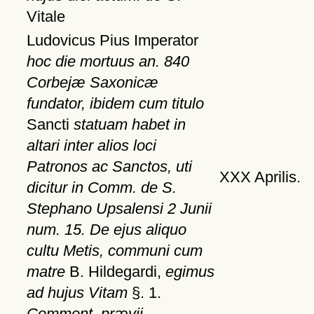
Vitale
Ludovicus Pius Imperator
hoc die mortuus an. 840
Corbejæ Saxonicæ
fundator, ibidem cum titulo
Sancti
statuam habet in
altari inter alios loci
Patronos ac Sanctos, uti
XXX Aprilis.
dicitur in Comm. de S.
Stephano Upsalensi 2 Junii
num. 15. De ejus aliquo
cultu Metis, communi cum
matre
B. Hildegardi,
egimus
ad hujus Vitam
§. 1.
Comment. prævii