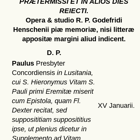
PRÆTERMISSI ET IN ALIOS DIES
REIECTI.
Opera & studio R. P. Godefridi
Henschenii piæ memoriæ, nisi litteræ
appositæ margini aliud indicent.
D. P.
Paulus
Presbyter
Concordiensis
in Lusitania,
cui S. Hieronymus Vitam S.
Pauli primi Eremitæ miserit
cum Epistola, quam Fl.
XV Januarii.
Dexter recitat, sed
supposititiam supposititius
ipse, ut plenius dicetur in
Supplemento ad Vitam