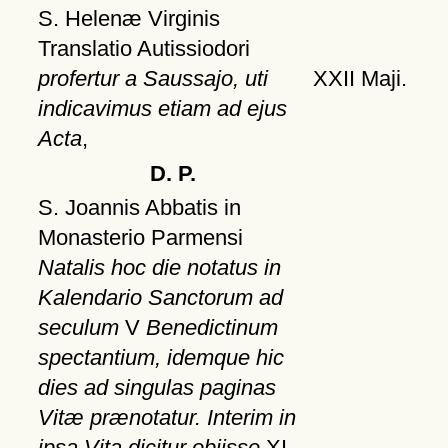
S. Helenæ Virginis
Translatio Autissiodori
profertur a Saussajo, uti
XXII Maji.
indicavimus etiam ad ejus
Acta
,
D. P.
S. Joannis Abbatis in
Monasterio Parmensi
Natalis hoc die notatus in
Kalendario Sanctorum ad
seculum
V
Benedictinum
spectantium, idemque hic
dies ad singulas paginas
Vitæ prænotatur. Interim in
ipsa Vita dicitur obiisse
XI