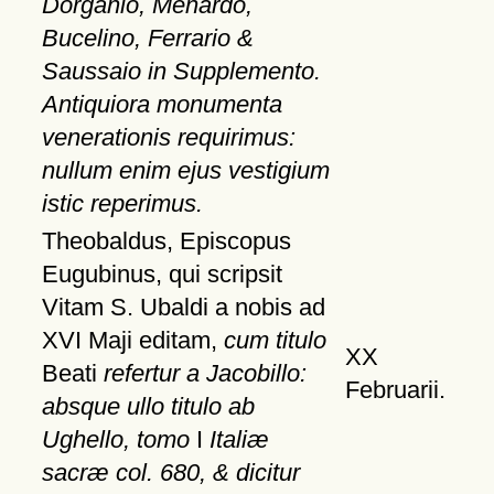
Dorganio, Menardo,
Bucelino, Ferrario &
Saussaio in Supplemento.
Antiquiora monumenta
venerationis requirimus:
nullum enim ejus vestigium
istic reperimus.
Theobaldus, Episcopus
Eugubinus, qui scripsit
Vitam S. Ubaldi a nobis ad
XVI Maji editam,
cum titulo
XX
Beati
refertur a Jacobillo:
Februarii.
absque ullo titulo ab
Ughello, tomo
I
Italiæ
sacræ col. 680, & dicitur