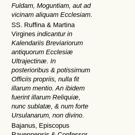
Fuldam, Moguntiam, aut ad
vicinam aliquam Ecclesiam
.
SS. Ruffina & Martina
Virgines
indicantur in
Kalendariis Breviariorum
antiquorum Ecclesiæ
Ultrajectinæ. In
posterioribus & potissimum
Officiis propriis, nulla fit
illarum mentio. An ibidem
fuerint illarum Reliquiæ,
nunc sublatæ, & num forte
Ursulanarum, non divino
.
Bajanus, Episcopus
Ravennensis & Confessor,