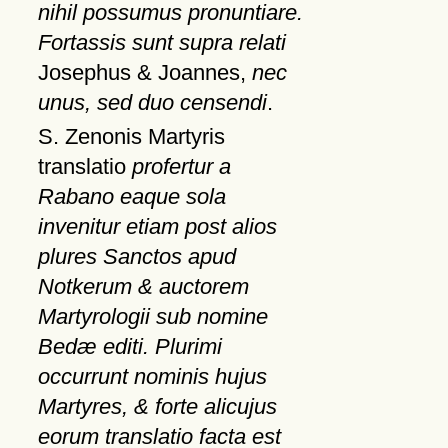
nihil possumus pronuntiare.
Fortassis sunt supra relati
Josephus & Joannes,
nec
unus, sed duo censendi
.
S. Zenonis Martyris
translatio
profertur a
Rabano eaque sola
invenitur etiam post alios
plures Sanctos apud
Notkerum & auctorem
Martyrologii sub nomine
Bedæ editi. Plurimi
occurrunt nominis hujus
Martyres, & forte alicujus
eorum translatio facta est