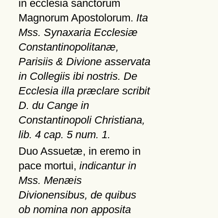
in ecclesia sanctorum
Magnorum Apostolorum.
Ita
Mss. Synaxaria Ecclesiæ
Constantinopolitanæ,
Parisiis & Divione asservata
in Collegiis ibi nostris. De
Ecclesia illa præclare scribit
D. du Cange in
Constantinopoli Christiana,
lib. 4 cap. 5 num. 1.
Duo Assuetæ, in eremo in
pace mortui,
indicantur in
Mss. Menæis
Divionensibus, de quibus
ob nomina non apposita