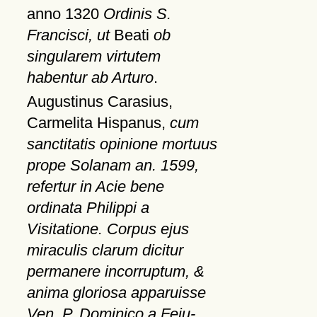
anno 1320
Ordinis S.
Francisci, ut
Beati
ob
singularem virtutem
habentur ab Arturo
.
Augustinus Carasius,
Carmelita Hispanus,
cum
sanctitatis opinione mortuus
prope Solanam an. 1599,
refertur in Acie bene
ordinata Philippi a
Visitatione. Corpus ejus
miraculis clarum dicitur
permanere incorruptum, &
anima gloriosa apparuisse
Ven. P. Dominico a Feju-