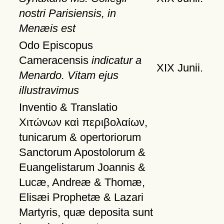
nostri Parisiensis, in
Menæis est
Odo Episcopus
Cameracensis
indicatur a
XIX Junii.
Menardo. Vitam ejus
illustravimus
Inventio & Translatio
Χιτώνων
καὶ
περιβολαίων
,
tunicarum & opertoriorum
Sanctorum Apostolorum &
Euangelistarum Joannis &
Lucæ, Andreæ & Thomæ,
Elisæi Prophetæ & Lazari
Martyris, quæ deposita sunt