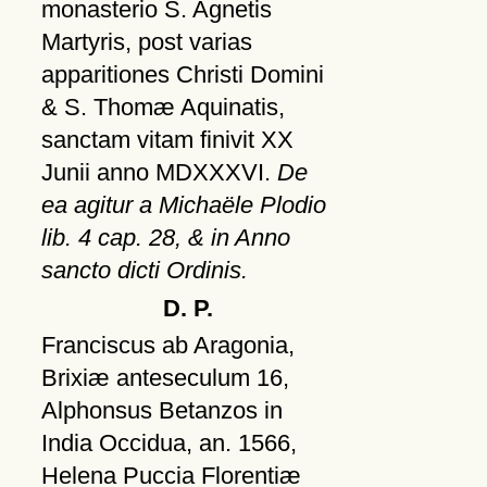
monasterio S. Agnetis
Martyris, post varias
apparitiones Christi Domini
& S. Thomæ Aquinatis,
sanctam vitam finivit XX
Junii anno MDXXXVI.
De
ea agitur a Michaële Plodio
lib. 4 cap. 28, & in Anno
sancto dicti Ordinis.
D. P.
Franciscus ab Aragonia,
Brixiæ anteseculum 16,
Alphonsus Betanzos in
India Occidua, an. 1566,
Helena Puccia Florentiæ