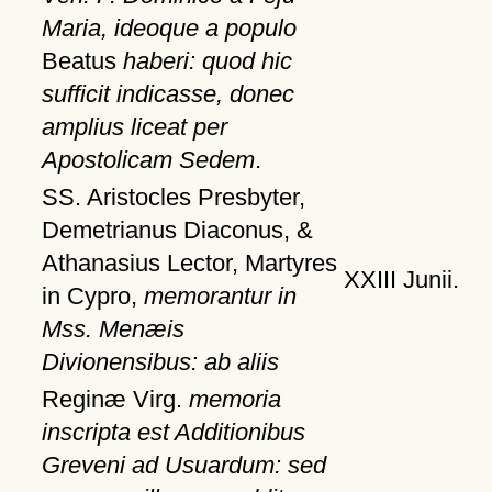
Maria, ideoque a populo
Beatus
haberi: quod hic
sufficit indicasse, donec
amplius liceat per
Apostolicam Sedem
.
SS. Aristocles Presbyter,
Demetrianus Diaconus, &
Athanasius Lector, Martyres
XXIII Junii.
in Cypro,
memorantur in
Mss. Menæis
Divionensibus: ab aliis
Reginæ Virg.
memoria
inscripta est Additionibus
Greveni ad Usuardum: sed