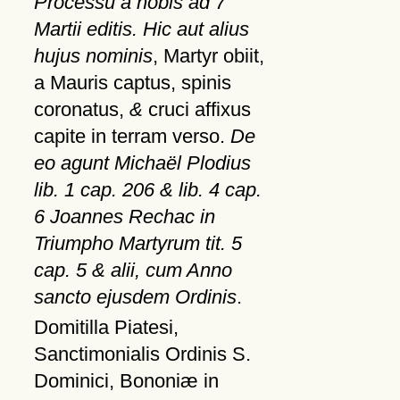
Processu a nobis ad 7
Martii editis. Hic aut alius
hujus nominis
, Martyr obiit,
a Mauris captus, spinis
coronatus,
&
cruci affixus
capite in terram verso.
De
eo agunt Michaël Plodius
lib. 1 cap. 206 & lib. 4 cap.
6 Joannes Rechac in
Triumpho Martyrum tit. 5
cap. 5 & alii, cum Anno
sancto ejusdem Ordinis
.
Domitilla Piatesi,
Sanctimonialis Ordinis S.
Dominici, Bononiæ in