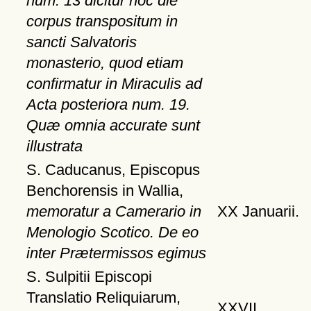
num. 13 dicitur hoc die
corpus transpositum in
sancti Salvatoris
monasterio, quod etiam
confirmatur in Miraculis ad
Acta posteriora num. 19.
Quæ omnia accurate sunt
illustrata
S. Caducanus, Episcopus
Benchorensis in Wallia,
memoratur a Camerario in
XX Januarii.
Menologio Scotico. De eo
inter Prætermissos egimus
S. Sulpitii Episcopi
Translatio Reliquiarum,
XXVII