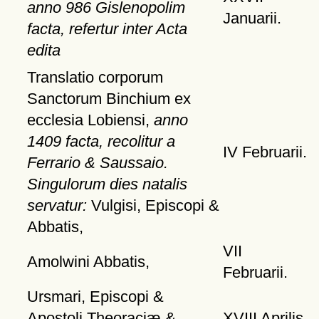
anno 986 Gislenopolim
Januarii.
facta, refertur inter Acta
edita
Translatio corporum
Sanctorum Binchium ex
ecclesia Lobiensi,
anno
1409 facta, recolitur a
IV Februarii.
Ferrario & Saussaio.
Singulorum dies natalis
servatur:
Vulgisi, Episcopi &
Abbatis,
VII
Amolwini Abbatis,
Februarii.
Ursmari, Episcopi &
Apostoli Theoraciæ &
XVIII Aprilis.