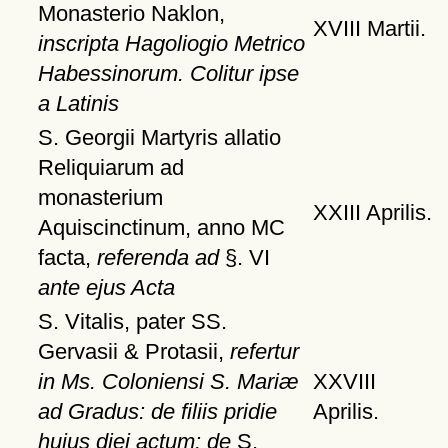
Monasterio Naklon,
XVIII Martii.
inscripta Hagoliogio Metrico
Habessinorum. Colitur ipse
a Latinis
S. Georgii Martyris allatio
Reliquiarum ad
monasterium
XXIII Aprilis.
Aquiscinctinum, anno MC
facta,
referenda ad
§. VI
ante ejus Acta
S. Vitalis, pater SS.
Gervasii & Protasii,
refertur
in Ms. Coloniensi S. Mariæ
XXVIII
ad Gradus: de filiis pridie
Aprilis.
hujus diei actum: de
S.