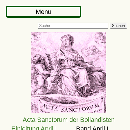
Menu
Suchen
Acta Sanctorum der Bollandisten
Einleitung April I
Band April I