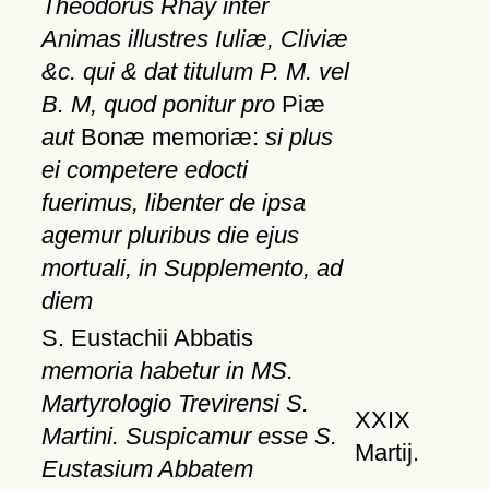
Theodorus Rhay inter
Animas illustres Iuliæ, Cliviæ
&c. qui & dat titulum P. M. vel
B. M, quod ponitur pro
Piæ
aut
Bonæ memoriæ:
si plus
ei competere edocti
fuerimus, libenter de ipsa
agemur pluribus die ejus
mortuali, in Supplemento, ad
diem
S. Eustachii Abbatis
memoria habetur in MS.
Martyrologio Trevirensi S.
XXIX
Martini. Suspicamur esse S.
Martij.
Eustasium Abbatem