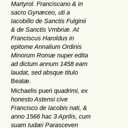
Martyrol. Franciscano & in
sacro Gynæceo, uti a
Iacobillo de Sanctis Fulginii
& de Sanctis Vmbriæ. At
Franciscus Haroldus in
epitome Annalium Ordinis
Minorum Romæ nuper edita
ad dictum annum 1458 eam
laudat, sed absque titulo
Beatæ.
Michaelis pueri
quadrimi, ex
honesto Astensi cive
Francisco de Iacobis nati, &
anno 1566 hac 3 Aprilis, cum
suam Iudæi Parasceven