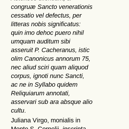
congruæ Sancto venerationis
cessatio vel defectus, per
litteras nobis significatus:
quin imo dehoc puero nihil
umquam auditum sibi
asseruit P. Cacheranus, istic
olim Canonicus annorum 75,
nec aliud sciri quam aliquod
corpus, ignoti nunc Sancti,
ac ne in Syllabo quidem
Reliquiarum annotati,
asservari sub ara absque alio
cultu
.
Juliana Virgo, monialis in
Monte S. Cornelii,
inscripta