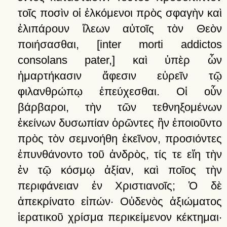
τοῖς
ποσὶν
οἱ
ἑλκόμενοι
πρὸς
σφαγὴν
καὶ
ἐλιπάρουν
ἵλεων
αὐτοῖς
τὸν
Θεὸν
ποιήσασθαι
,
[inter morti addictos
consolans pater,]
καὶ
ὑπὲρ
ὧν
ἡμαρτήκασιν
ἄφεσιν
εὑρεῖν
τῷ
φιλανθρώπῳ
ἐπεύχεσθαι.
Οἱ
οὖν
βάρβαροι,
τὴν
τῶν
τεθνηξομένων
ἐκείνων
δυσωπίαν
ὁρῶντες
ἢν
ἐποιοῦντο
πρὸς
τὸν
σεμνοήθη
ἐκεῖνον,
προσιόντες
ἐπυνθάνοντο
τοῦ
ἀνδρὸς,
τίς
τε
εἴη
τὴν
ἐν
τῷ
κόσμῳ
ἀξίαν,
καὶ
ποῖος
τὴν
περιφάνειαν
ἐν
Χριστιανοῖς;
Ὁ
δὲ
ἀπεκρίνατο
εἰπών·
Οὐδενὸς
ἀξιώματος
ἱερατικοῦ
χρίσμα
περικείμενον
κέκτημαι·