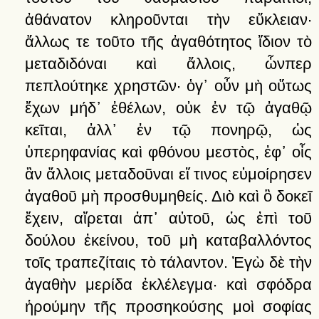
ἀθάνατον
κληροῦνται
τὴν
εὔκλειαν·
ἄλλως
τε
τοῦτο
τῆς
ἀγαθότητος
ἴδιον
τὸ
μεταδιδόναι
καὶ
ἄλλοις,
ὧνπερ
πεπλούτηκε
χρηστῶν·
ὁγ᾽
οὖν
μὴ
οὕτως
ἔχων
μήδ᾽
ἐθέλων,
οὐκ
ἐν
τῷ
ἀγαθῷ
κεῖται,
ἀλλ᾽
ἐν
τῷ
πονηρῷ,
ὡς
ὑπερηφανίας
καὶ
φθόνου
μεστὸς,
ἐφ᾽
οἷς
ἂν
ἄλλοις
μεταδοῦναι
εἴ
τινος
εὐμοίρησεν
ἀγαθοῦ
μὴ
προσθυμηθείς.
Διὸ
καὶ
ὃ
δοκεῖ
ἔχειν,
αἴρεται
ἀπ᾽
αὐτοῦ,
ὡς
ἐπὶ
τοῦ
δούλου
ἐκείνου,
τοῦ
μὴ
καταβαλλόντος
τοῖς
τραπεζίταις
τὸ
τάλαντον.
Ἐγὼ
δὲ
τὴν
ἀγαθὴν
μερίδα
ἐκλέλεγμα·
καὶ
σφόδρα
ἡρούμην
τῆς
προσηκούσης
μοὶ
σοφίας