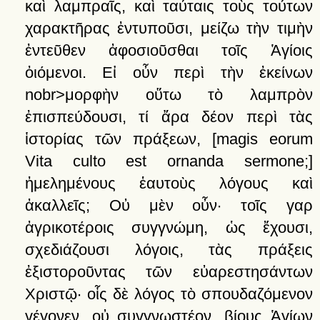
καὶ
λαμπραῖς,
καὶ
ταύταις
τοὺς
τούτων
χαρακτῆρας
ἐντυποῦσι,
μείζω
τὴν
τιμὴν
ἐντεῦθεν
ἀφοσιοῦσθαι
τοῖς
Ἁγίοις
ὀιόμενοι.
Εἰ
οὖν
περὶ
τὴν
ἐκείνων
nobr>μορφὴν
οὕτω
τὸ
λαμπρὸν
ἐπισπεύδουσι,
τί
ἄρα
δέον
περὶ
τὰς
ἱστορίας
τῶν
πράξεων
,
[magis eorum
Vita culto est ornanda sermone;]
ἠμελημένους
ἑαυτοὺς
λόγους
καὶ
ἀκαλλεῖς;
Οὐ
μὲν
οὖν·
τοῖς
γαρ
ἀγρικοτέροις
συγγνώμη,
ὡς
ἔχουσι,
σχεδιάζουσι
λόγοις,
τὰς
πράξεις
ἐξιστοροῦντας
τῶν
εὐαρεστησάντων
Χριστῷ·
οἷς
δὲ
λόγος
τὸ
σπουδαζόμενον
γέγονεν,
οὐ
συγγνωστέον,
βίους
Ἁγίων