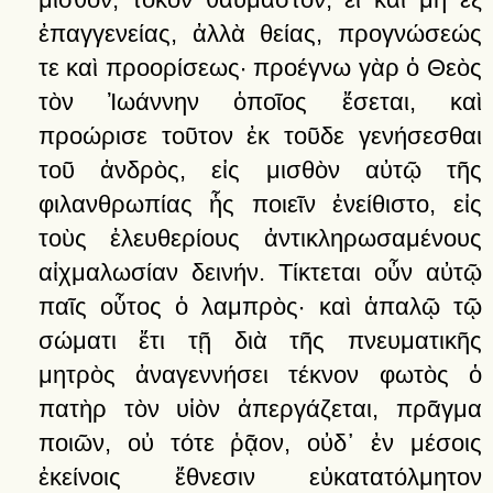
ἐπαγγενείας,
ἀλλὰ
θείας,
προγνώσεώς
τε
καὶ
προορίσεως·
προέγνω
γὰρ
ὁ
Θεὸς
τὸν
Ἰωάννην
ὁποῖος
ἔσεται,
καὶ
προώρισε
τοῦτον
ἐκ
τοῦδε
γενήσεσθαι
τοῦ
ἀνδρὸς,
εἰς
μισθὸν
αὐτῷ
τῆς
φιλανθρωπίας
ἧς
ποιεῖν
ἐνείθιστο,
εἰς
τοὺς
ἐλευθερίους
ἀντικληρωσαμένους
αἰχμαλωσίαν
δεινήν.
Τίκτεται
οὖν
αὐτῷ
παῖς
οὗτος
ὁ
λαμπρὸς·
καὶ
ἁπαλῷ
τῷ
σώματι
ἔτι
τῇ
διὰ
τῆς
πνευματικῆς
μητρὸς
ἀναγεννήσει
τέκνον
φωτὸς
ὁ
πατὴρ
τὸν
υἱὸν
ἀπεργάζεται,
πρᾶγμα
ποιῶν,
οὐ
τότε
ῥᾷον,
οὐδ᾽
ἐν
μέσοις
ἐκείνοις
ἔθνεσιν
εὐκατατόλμητον