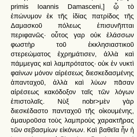
primis Ioannis Damasceni,]
ᾧ
τὸ
ἐπώνυμον
ἐκ
τῆς
ἰδίας
πατρίδος
τῆς
Δαμασκοῦ
πόλεως
ἐπισυνῆπται
περιφανῶς·
οὗτος
γαρ
οὐκ
ἐλάσσων
φωστὴρ
τοῦ
ἐκκλησιαστικοῦ
στερεώματος
ἐχρημάτισεν,
ἀλλὰ
καὶ
πάμμεγας
καὶ
λαμπρότατος·
οὐκ
ἐν
νυκτὶ
φαίνων
μόνον
αἱρέσεως
διεσκεδασμένης
ἁπανταχοῦ,
ἀλλὰ
καὶ
λύων
πᾶσαν
αἱρέσεως
κακόδοξον
ταῖς
τῶν
λόγων
ἐπιστολαῖς.
Νὺξ
nobr>μὲν
γὰρ
διεσκέδαστο
πανταχοῦ
τῆς
οἰκουμένης,
ἀμαυροῦσα
τοὺς
λαμπροὺς
χαρακτῆρας
τῶν
σεβασμίων
εἰκόνων.
Καὶ
βαθεῖα
ἦν
ἡ