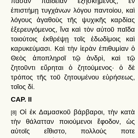
πᾶσαν
παιδείαν
ἐξησκημένος,
ἐν
ἐπιστήμῃ
τυγχάνων
λόγου
παντοίου,
καὶ
λόγους
ἀγαθοὺς
τῆς
ψυχικῆς
καρδίας
ἐξερευγόμενος,
ἵνα
καὶ
τὸν
αὐτοῦ
παῖδα
τοιούτοις
ἐκθρέψῃ
τοῖς
ἐδωδίμοις
καὶ
καρυκεύμασι.
Καὶ
τὴν
ἱερὰν
ἐπιθυμίαν
ὁ
Θεὸς
ἀποπληροῖ
τῷ
ἀνδρὶ,
καὶ
τῷ
ζητοῦντι
εὕρηται
ὁ
ζητούμενος·
ὁ
δὲ
τρόπος
τῆς
τοῦ
ζητουμένου
εὑρήσεως,
τοῖος
δί
.
CAP. II
Οἱ
ἐκ
Δαμασκοῦ
βάρβαροι,
τὴν
κατὰ
[8]
τὴν
θάλατταν
ποιούμενοι
ἔφοδον,
ὡς
αὐτοῖς
εἴθιστο,
πολλούς
ποτε