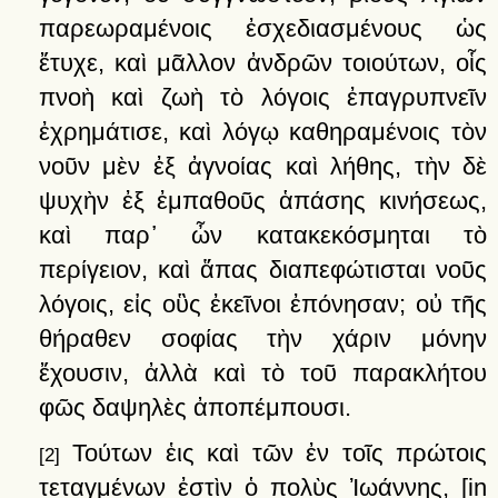
παρεωραμένοις
ἐσχεδιασμένους
ὡς
ἔτυχε,
καὶ
μᾶλλον
ἀνδρῶν
τοιούτων,
οἷς
πνοὴ
καὶ
ζωὴ
τὸ
λόγοις
ἐπαγρυπνεῖν
ἐχρημάτισε,
καὶ
λόγῳ
καθηραμένοις
τὸν
νοῦν
μὲν
ἐξ
ἀγνοίας
καὶ
λήθης,
τὴν
δὲ
ψυχὴν
ἐξ
ἐμπαθοῦς
ἁπάσης
κινήσεως,
καὶ
παρ᾽
ὦν
κατακεκόσμηται
τὸ
περίγειον,
καὶ
ἅπας
διαπεφώτισται
νοῦς
λόγοις,
εἰς
οὓς
ἐκεῖνοι
ἐπόνησαν;
οὐ
τῆς
θήραθεν
σοφίας
τὴν
χάριν
μόνην
ἔχουσιν,
ἀλλὰ
καὶ
τὸ
τοῦ
παρακλήτου
φῶς
δαψηλὲς
ἀποπέμπουσι
.
Τούτων
ἑις
καὶ
τῶν
ἐν
τοῖς
πρώτοις
[2]
τεταγμένων
ἐστὶν
ὁ
πολὺς
Ἰωάννης
,
[in