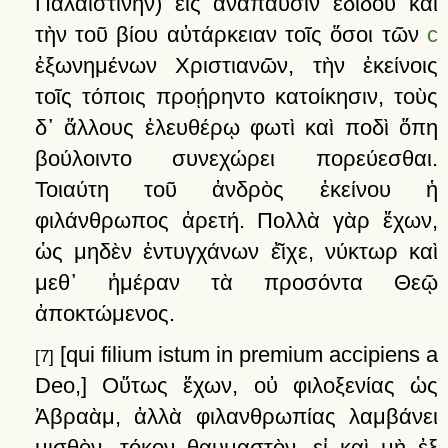
Παλαιστίνην)
εἰς
ἀνάπαυσιν
ἐδίδου
καὶ
τὴν
τοῦ
βίου
αὐτάρκειαν
τοῖς
ὅσοι
τῶν
c
ἐξωνημένων
Χριστιανῶν,
τὴν
ἐκείνοις
τοῖς
τόποις
προῄρηντο
κατοίκησιν,
τοὺς
δ᾽
ἄλλους
ἐλευθέρῳ
φωτὶ
καὶ
ποδὶ
ὅπη
βούλοιντο
συνεχώρει
πορεύεσθαι.
Τοιαύτη
τοῦ
ἀνδρὸς
ἐκείνου
ἡ
φιλάνθρωπος
ἀρετή.
Πολλὰ
γὰρ
ἔχων,
ὡς
μηδὲν
ἐντυγχάνων
ἐ͂ιχε,
νύκτωρ
καὶ
μεθ᾽
ἡμέραν
τὰ
προσόντα
Θεῷ
ἀποκτώμενος
.
[qui filium istum in premium accipiens a
[7]
Deo,]
Οὕτως
ἔχων,
οὐ
φιλοξενίας
ὡς
Ἀβραὰμ,
ἀλλὰ
φιλανθρωπίας
λαμβάνει
μισθὸν,
τόκον
θαυμαστὸν,
εἰ
καὶ
μὴ
ἐξ