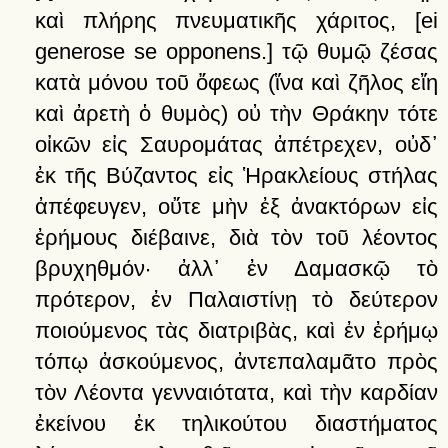
καὶ
πλήρης
πνευματικῆς
χάριτος
,
[ei
generose se opponens.]
τῷ
θυμῷ
ζέσας
κατὰ
μόνου
τοῦ
ὄφεως
(ἵνα
καὶ
ζῆλος
εἴη
καὶ
ἀρετὴ
ὁ
θυμὸς)
οὐ
τὴν
Θράκην
τότε
οἰκῶν
εἰς
Σαυρομάτας
ἀπέτρεχεν,
οὐδ᾽
ἐκ
τῆς
Βύζαντος
εἰς
Ἡρακλείους
στήλας
ἀπέφευγεν,
οὔτε
μὴν
ἐξ
ἀνακτόρων
εἰς
ἐρήμους
διέβαινε,
διὰ
τὸν
τοῦ
λέοντος
βρυχηθμόν·
ἀλλ᾽
ἐν
Δαμασκῷ
τὸ
πρότερον,
ἐν
Παλαιστίνῃ
τὸ
δεύτερον
ποιούμενος
τὰς
διατριβὰς,
καὶ
ἐν
ἐρήμῳ
τόπῳ
ἀσκούμενος,
ἀντεπαλαμᾶτο
πρὸς
τὸν
Λέοντα
γενναιότατα,
καὶ
τὴν
καρδίαν
ἐκείνου
ἐκ
τηλικούτου
διαστήματος