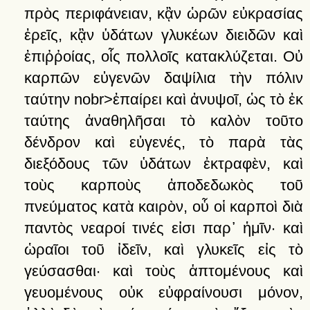
πρὸς
περιφάνειαν,
κᾂν
ὡρῶν
εὐκρασίας
ἐρεῖς,
κᾂν
ὑδάτων
γλυκέων
διειδῶν
καὶ
ἐπιῤῤοίας,
οἷς
πολλοῖς
κατακλύζεται.
Οὐ
καρπῶν
εὐγενῶν
δαψίλια
τὴν
πόλιν
ταύτην
nobr>ἐπαίρει
καὶ
ἀνυψοῖ,
ὡς
τὸ
ἐκ
ταύτης
ἀναθηλῆσαι
τὸ
καλὸν
τοῦτο
δένδρον
καὶ
εὐγενές,
τὸ
παρὰ
τὰς
διεξόδους
τῶν
ὑδάτων
ἐκτραφὲν,
καὶ
τοὺς
καρποὺς
ἀποδεδωκὸς
τοῦ
πνεύματος
κατὰ
καιρὸν,
οὗ
οἱ
καρποὶ
διὰ
παντὸς
νεαροί
τινές
εἰσι
παρ᾽
ἡμῖν·
καὶ
ὡραῖοι
τοῦ
ἰδεῖν,
καὶ
γλυκεῖς
εἰς
τὸ
γεύσασθαι·
καὶ
τοὺς
ἁπτομένους
καὶ
γευομένους
οὐκ
εὐφραίνουσι
μόνον,