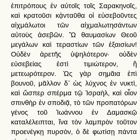
ἐπιτρόπους
ἐν
αὐτοῖς
τοῖς
Σαρακηνοῖς,
καὶ
κρατοῦσι
κᾀνταῦθα
οἱ
εὐσεβοῦντες
αἰχμάλωτοι
τῶν
αἰχμαλωτησάντων
αὐτοὺς
ἀσεβῶν.
Ὢ
θαυμασίων
Θεοῦ
μεγάλων
καὶ
τεραστίων
τῶν
ἐξαισίων!
Οὐδὲν
ἀρετῆς
ὑψηλότερον·
οὐδὲν
εὐσεβείας
ἐστὶ
τιμιώτερον,
ἢ
μετεωρότερον.
Ὡς
γὰρ
σημᾶια
ἐπὶ
βουνοῦ,
μᾶλλον
δ᾽
ὡς
λύχνος
ἐν
νυκτὶ,
καὶ
ὥσπερ
σπέρμα
τῷ
Ἰσραὴλ,
καὶ
οἷον
σπινθὴρ
ἐν
σποδιᾷ,
τὸ
τῶν
προπατόρων
γένος
τοῦ
Ἰωάννου
ἐν
Δαμασκῷ
καταλέλειπται,
ἵνα
τὸν
λαμπρὸν
τοῦτον
προενέγκῃ
πυρσὸν,
ὁ
δὲ
φωτίσῃ
πάντα