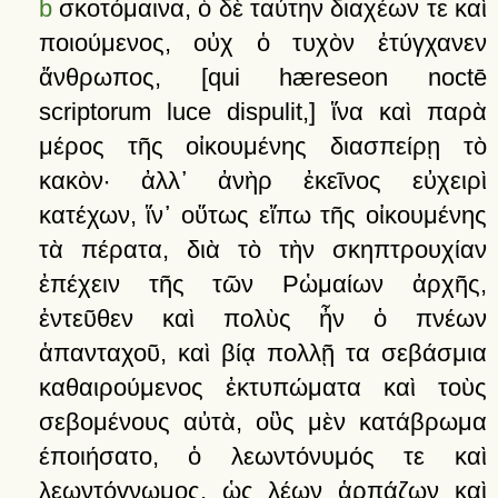
b
σκοτόμαινα,
ὁ
δὲ
ταύτην
διαχέων
τε
καὶ
ποιούμενος,
οὐχ
ὁ
τυχὸν
ἐτύγχανεν
ἄνθρωπος
,
[qui hæreseon noctē
scriptorum luce dispulit,]
ἵνα
καὶ
παρὰ
μέρος
τῆς
οἰκουμένης
διασπείρῃ
τὸ
κακὸν·
ἀλλ᾽
ἀνὴρ
ἐκεῖνος
εὐχειρὶ
κατέχων,
ἵν᾽
οὕτως
εἴπω
τῆς
οἰκουμένης
τὰ
πέρατα,
διὰ
τὸ
τὴν
σκηπτρουχίαν
ἐπέχειν
τῆς
τῶν
Ρὡμαίων
ἀρχῆς,
ἐντεῦθεν
καὶ
πολὺς
ἦν
ὁ
πνέων
ἁπανταχοῦ,
καὶ
βίᾳ
πολλῇ
τα
σεβάσμια
καθαιρούμενος
ἐκτυπώματα
καὶ
τοὺς
σεβομένους
αὐτὰ,
οὓς
μὲν
κατάβρωμα
έποιήσατο,
ὁ
λεωντόνυμός
τε
καὶ
λεωντόγνωμος,
ὡς
λέων
ἁρπάζων
καὶ