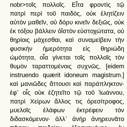
nobr>τοῖς
πολλοῖς.
Εἶτα
φροντὶς
τῷ
πατρὶ
περὶ
τοῦ
παιδὸς,
οὐκ
ἐλητίζειν
αὐτὸν
μαθεῖν,
οὐ
δόρυ
κινεῖν
δεξιῶς,
οὐκ
ἐκ
τόξου
βάλλειν
ὀἳστὸν
εὐστοχώτατα,
οὐ
θηρίοις
μάχεσθαι,
καὶ
συναμείβειν
τὴν
φυσικὴν
ἡμερότητα
εἰς
θηριώδη
ὠμότητα,
οἷα
γίνεται
τοῖς
πολλοῖς
τὸν
θυμὸν
ταραττομένοις
συχνῶς
,
[eidem
instruendo quærit idoneum magistrum.]
καὶ
μανιῶδες
ἄττουσι
καὶ
παράπληκτον·
ἐφ᾽
οἷς
οὐκ
ἐζητεῖτο
τῷ
τοῦ
Ἰωάννου,
πατρὶ
Χείρων
ἄλλος
τις
ὀρεσίτροφος,
μυελοῖς
ἐλάφων
ἐκτρέφειν
τὸν
διδασκόμενον·
ἀλλ᾽
ἀνὴρ
ἀνηρευνᾶτο