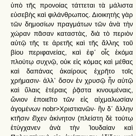
ὑπὸ
τῆς
προνοίας
τάττεται
τὰ
μάλιστα
εὐσεβὴς
καὶ
φιλάνθρωπος.
Διοικητὴς
γὰρ
τῶν
δημοσίων
πραγμάτων
τῶν
ἀνὰ
τὴν
χώραν
πᾶσαν
καταστὰς,
διὰ
τὸ
περιὸν
αὐτῷ
τῆς
τε
ἀρετῆς
καὶ
τῆς
ἄλλης
τοῦ
βίου
περιφανείας,
καὶ
ἐφ᾽
οἷς
ἐκόμα
πλούτῳ
συχνῷ,
οὐκ
εἰς
κόμας
καὶ
μέθας
καὶ
δαπάνας
ἀκαίρους
ἐχρῆτο
τοῖς
χρήμασιν·
ἀλλ᾽
ὅσον
ἐν
χρυσῷ
ἦν
αὐτῷ
καὶ
ὕλαις
ἑτέραις
ῥᾷστα
κινουμέναις,
ὤνιον
ἐποιεῖτο
τῶν
εἰς
αἰχμαλωσίαν
ἀγομένων
nobr>Χριστιανῶν·
ἣν
δ᾽
ἄλλην
κτῆσιν
ἐ͂ιχεν
ἀκίνητον
(πλείστη
δὲ
τούτῳ
ἐτύγχανεν
ἀνὰ
τὴν
Ἰουδαίαν
καὶ