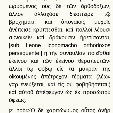
ὠρυόμενος
οὓς
δὲ
τῶν
ὀρθοδόξων,
ἄλλον
ἀλλαχόσε
διέσπειρε
τῷ
βροχήματι,
καὶ
ὑπογαίοις
μυχοῖς
ἀνέπεισε
κρύπτεσθαι,
καὶ
πολλοὶ
λέουσι
συνοικεῖν
καὶ
δράκουσιν
ἡρετίσανται
,
[sub Leone iconomacho orthodoxos
persequente:]
ἢ
τὴν
συναυλίαν
ποιεῖσθαι
ἐκείνου
καὶ
τῶν
ἐκείνου
θεραπευτῶν·
ἄλλοι
τῷ
φόβῳ
εἰς
τὰ
μακρὰν
τῆς
οἰκουμένης
ἀπέτρεχον
τέρματα
(λέων
γαρ
ἐνεύξεται,
καὶ
τίς
οὐ
φοβηθήσεται;)
καὶ
αὐτοῦ
ἀπέφευγον
ὡς
ἐκ
προσώπου
ὄφεως
.
nobr>Ὁ
δὲ
χαριτώνυμος
οὗτος
ἀνὴρ
[3]