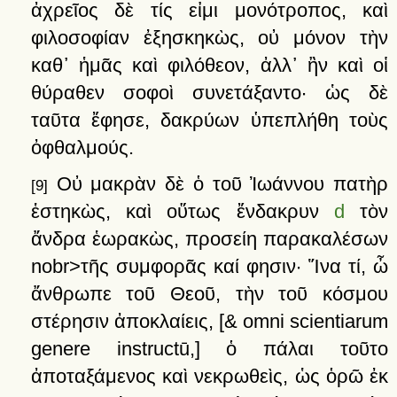
ἀχρεῖος
δὲ
τίς
εἰμι
μονότροπος,
καὶ
φιλοσοφίαν
ἐξησκηκὼς,
οὐ
μόνον
τὴν
καθ᾽
ἡμᾶς
καὶ
φιλόθεον,
ἀλλ᾽
ἢν
καὶ
οἱ
θύραθεν
σοφοὶ
συνετάξαντο·
ὡς
δὲ
ταῦτα
ἔφησε,
δακρύων
ὑπεπλήθη
τοὺς
ὀφθαλμούς
.
Οὐ
μακρὰν
δὲ
ὁ
τοῦ
Ἰωάννου
πατὴρ
[9]
ἑστηκὼς,
καὶ
οὕτως
ἔνδακρυν
d
τὸν
ἄνδρα
ἑωρακὼς,
προσείη
παρακαλέσων
nobr>τῆς
συμφορᾶς
καί
φησιν·
Ἵνα
τί,
ὦ
ἄνθρωπε
τοῦ
Θεοῦ,
τὴν
τοῦ
κόσμου
στέρησιν
ἀποκλαίεις
,
[& omni scientiarum
genere instructū,]
ὁ
πάλαι
τοῦτο
ἀποταξάμενος
καὶ
νεκρωθεὶς,
ὡς
ὁρῶ
ἐκ