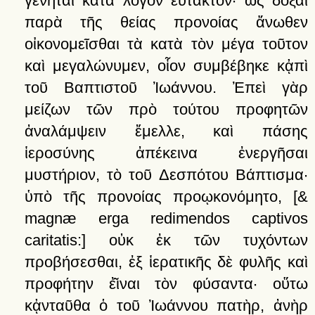
γένηται
κατὰ
λόγον
εὔτακτον·
ὡς
δόξαι
παρὰ
τῆς
θείας
προνοίας
ἄνωθεν
οἰκονομεῖσθαι
τὰ
κατὰ
τὸν
μέγα
τοῦτον
καὶ
μεγαλώνυμεν,
οἷον
συμβέβηκε
κᾀπὶ
τοῦ
Βαπτιστοῦ
Ἰωάννου.
Ἐπεὶ
γὰρ
μείζων
τῶν
πρὸ
τούτου
προφητῶν
ἀναλάμψειν
ἔμελλε,
καὶ
πάσης
ἱεροσύνης
ἀπέκεινα
ἐνεργῆσαι
μυστήριον,
τὸ
τοῦ
Δεσπότου
Βάπτισμα·
ὑπὸ
τῆς
προνοίας
προῳκονόμητο
,
[&
magnæ erga redimendos captivos
caritatis:]
οὐκ
ἐκ
τῶν
τυχόντων
προβήσεσθαι,
ἐξ
ἱερατικῆς
δὲ
φυλῆς
καὶ
προφήτην
ἐ͂ιναι
τὸν
φύσαντα·
οὕτω
κᾀνταῦθα
ὁ
τοῦ
Ἰωάννου
πατὴρ,
ἀνὴρ