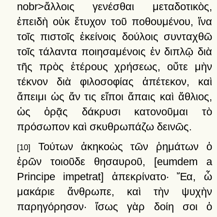
nobr>ἄλλοις
γενέσθαι
μεταδοτικὸς,
ἐπειδὴ
οὐκ
ἔτυχον
τοῦ
ποθουμένου,
ἵνα
τοῖς
πιστοῖς
ἐκείνοις
δούλοις
συνταχθῶ
τοῖς
τάλαντα
ποιησαμένοις
ἐν
διπλῷ
διὰ
τῆς
πρὸς
ἑτέρους
χρήσεως,
οὔτε
μὴν
τέκνον
διὰ
φιλοσοφίας
ἀπέτεκον,
καὶ
ἄπειμι
ὡς
ἄν
τις
εἴποι
ἄπαις
καὶ
ἄθλιος,
ὡς
ὁρᾷς
δάκρυσι
κατονοῦμαι
τὸ
πρόσωπον
καὶ
σκυθρωπάζω
δεινῶς
.
Τούτων
ἀκηκοὼς
τῶν
ῥημάτων
ὁ
[10]
ἐρῶν
τοιοῦδε
θησαυροῦ
,
[eumdem a
Principe impetrat]
ἀπεκρίνατο·
Ἔα,
ὦ
μακάριε
ἄνθρωπε,
καὶ
τὴν
ψυχὴν
παρηγόρησον·
ἴσως
γὰρ
δοίη
σοι
ὁ