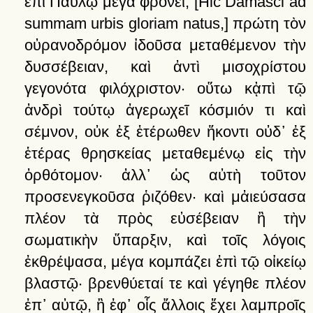
ἐπὶ
Παύλῳ
μέγα
φρονεῖ
,
[Hic Damasci ad
summam urbis gloriam natus,]
πρώτη
τὸν
οὐρανοδρόμον
ἰδοῦσα
μεταθέμενον
τὴν
δυσσέβειαν,
καὶ
ἀντὶ
μισοχρίστου
γεγονότα
φιλόχριστον·
οὕτω
κᾀπὶ
τῷ
ἀνδρὶ
τούτῳ
ἀγερωχεῖ
κόσμιόν
τι
καὶ
σέμνον,
οὐκ
ἐξ
ἑτέρωθεν
ἥκοντι
οὐδ᾽
ἐξ
ἑτέρας
θρησκείας
μεταθεμένῳ
εἰς
τὴν
ὀρθότομον·
ἀλλ᾽
ὡς
αὐτὴ
τοῦτον
προσενεγκοῦσα
ῥιζόθεν·
καὶ
μἀιεύσασα
πλέον
τὰ
πρὸς
εὐσέβειαν
ἢ
τὴν
σωματικὴν
ὕπαρξιν,
καὶ
τοῖς
λόγοις
ἐκθρέψασα,
μέγα
κομπάζει
ἐπὶ
τῷ
οἰκείῳ
βλαστῷ·
βρενθύεταί
τε
καὶ
γέγηθε
πλέον
ἐπ᾽
αὐτῷ,
ἢ
ἐφ᾽
οἷς
ἄλλοις
ἔχει
λαμπροῖς