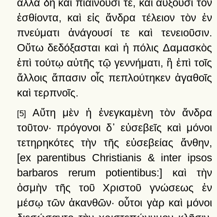
ἀλλὰ
δὴ
καὶ
πιαίνουσί
τε,
καὶ
αὔξουσι
τὸν
ἐσθίοντα,
καὶ
εἰς
ἄνδρα
τέλειον
τὸν
ἐν
πνεύματι
ἀνάγουσί
τε
καὶ
τενειοῦσιν.
Οὕτω
δεδόξασται
καὶ
ἡ
πόλις
Δαμασκὸς
ἐπὶ
τούτῳ
αὐτῆς
τῷ
γεννήματι,
ἢ
ἐπὶ
τοῖς
ἄλλοις
ἅπασιν
οἷς
πεπλούτηκεν
ἀγαθοῖς
καὶ
τερπνοῖς
.
Αὕτη
μὲν
ἡ
ἐνεγκαμὲνη
τὸν
ἄνδρα
[5]
τοῦτον·
πρόγονοι
δ᾽
εὐσεβεῖς
καὶ
μόνοι
τετηρηκότες
τὴν
τῆς
εὐσεβείας
ἄνθην
,
[ex parentibus Christianis & inter ipsos
barbaros rerum potientibus:]
καὶ
τὴν
ὀσμὴν
τῆς
τοῦ
Χριστοῦ
γνώσεως
ἐν
μέσῳ
τῶν
ἀκανθῶν·
οὗτοι
γὰρ
καὶ
μόνοι