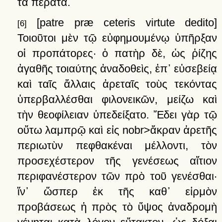
τὰ
πέρατα
.
[patre præ ceteris virtute dedito]
[6]
Τοιοῦτοι
μὲν
τῷ
εὐφημουμένῳ
ὑπῆρξαν
οἱ
προπάτορες·
ὁ
πατὴρ
δὲ,
ὡς
ῥίζης
ἀγαθῆς
τοιαύτης
ἀναδοθεὶς,
ἐπ᾽
εὐσεβείᾳ
καὶ
ταῖς
ἄλλαις
ἀρεταῖς
τοὺς
τεκόντας
ὑπερβαλλέσθαι
φιλονεικῶν,
μείζω
καὶ
τὴν
θεοφίλειαν
ὑπεδείξατο.
Ἔδει
γὰρ
τῷ
οὔτω
λαμπρῷ
καὶ
εἰς
nobr>ἄκραν
ἀρετῆς
περιωτὺν
πεφθακέναι
μέλλοντι,
τὸν
προσεχέστερον
τῆς
γενέσεως
αἴτιον
περιφανέστερον
τῶν
πρὸ
τοῦ
γενέσθαι·
ἵν᾽
ὥσπερ
ἐκ
τῆς
καθ᾽
εἱρμὸν
προβάσεως
ἡ
πρὸς
τὸ
ὕψος
ἀναδρομὴ