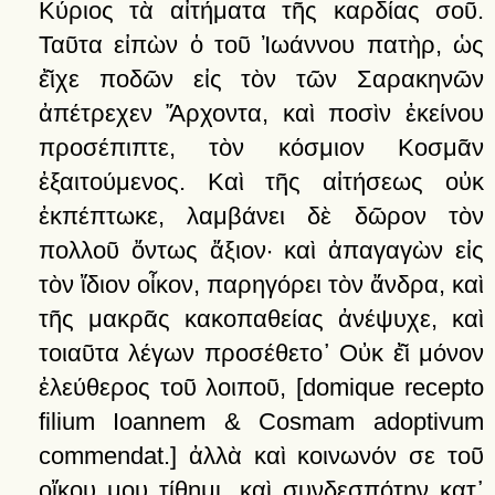
Κύριος
τὰ
αἰτήματα
τῆς
καρδίας
σοῦ.
Ταῦτα
εἰπὼν
ὁ
τοῦ
Ἰωάννου
πατὴρ,
ὡς
ἐ͂ιχε
ποδῶν
εἰς
τὸν
τῶν
Σαρακηνῶν
ἀπέτρεχεν
Ἄρχοντα,
καὶ
ποσὶν
ἐκείνου
προσέπιπτε,
τὸν
κόσμιον
Κοσμᾶν
ἐξαιτούμενος.
Καὶ
τῆς
αἰτήσεως
οὐκ
ἐκπέπτωκε,
λαμβάνει
δὲ
δῶρον
τὸν
πολλοῦ
ὄντως
ἄξιον·
καὶ
ἀπαγαγὼν
εἰς
τὸν
ἴδιον
οἶκον,
παρηγόρει
τὸν
ἄνδρα,
καὶ
τῆς
μακρᾶς
κακοπαθείας
ἀνέψυχε,
καὶ
τοιαῦτα
λέγων
προσέθετο᾽
Οὐκ
ἐ͂ι
μόνον
ἐλεύθερος
τοῦ
λοιποῦ
,
[domique recepto
filium Ioannem & Cosmam adoptivum
commendat.]
ἀλλὰ
καὶ
κοινωνόν
σε
τοῦ
οἴκου
μου
τίθημι,
καὶ
συνδεσπότην
κατ᾽