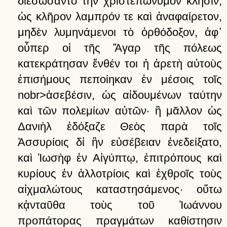
διεσώσαντο
τὴν
χριστεπώνυμον
κλῆσιν,
ὡς
κλῆρον
λαμπρόν
τε
καὶ
ἀναφαίρετον,
μηδὲν
λυμηνάμενοι
τὸ
ὀρθόδοξον,
ἀφ᾽
οὗπερ
οἱ
τῆς
Ἄγαρ
τῆς
πόλεως
κατεκράτησαν
ἔνθέν
τοι
ἡ
ἀρετὴ
αὐτοὺς
ἐπισήμους
πεποίηκαν
ἐν
μέσοις
τοῖς
nobr>ἀσεβέσιν,
ὡς
αἰδουμένων
ταύτην
καὶ
τῶν
πολεμίων
αὐτῶν·
ἢ
μᾶλλον
ὡς
Δανιὴλ
ἐδόξαζε
Θεὸς
παρὰ
τοῖς
Ἀσσυρίοις
δἰ
ἣν
εὐσέβειαν
ἐνεδείξατο,
καὶ
Ἰωσὴφ
ἐν
Αἰγύπτῳ,
ἐπιτρόπους
καὶ
κυρίους
ἐν
ἀλλοτρίοις
καὶ
ἐχθροῖς
τοὺς
αἰχμαλώτους
καταστησάμενος·
οὕτω
κᾀνταῦθα
τοὺς
τοῦ
Ἰωάννου
προπάτορας
πραγμάτων
καθίστησιν