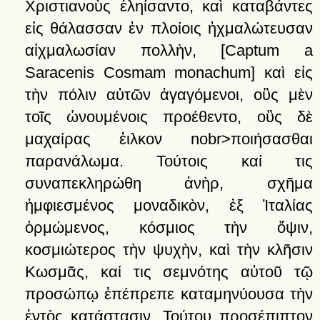
Χριστιανοὺς
ἐληίσαντο,
καὶ
καταβάντες
εἰς
θάλασσαν
ἐν
πλοίοις
ἠχμαλώτευσαν
αἰχμαλωσίαν
πολλὴν
,
[Captum a
Saracenis Cosmam monachum]
καὶ
εἰς
τὴν
πόλιν
αὐτῶν
ἀγαγόμενοι,
οὓς
μὲν
τοῖς
ὠνουμένοις
προέθεντο,
οὓς
δὲ
μαχαίρας
ἑιλκον
nobr>ποιήσασθαι
παρανάλωμα.
Τούτοις
καί
τις
συναπεκληρώθη
ἀνὴρ,
σχῆμα
ἠμφιεσμένος
μοναδικὸν,
ἐξ
Ἰταλίας
ὁρμώμενος,
κόσμιος
τὴν
ὄψιν,
κοσμιώτερος
τὴν
ψυχὴν,
καὶ
τὴν
κλῆσιν
Κωσμᾶς,
καί
τις
σεμνότης
αὐτοῦ
τῷ
προσώπῳ
ἐπέπρεπε
καταμηνύουσα
τὴν
ἐντὸς
κατάστασιν.
Τούτου
προσέπιπτον