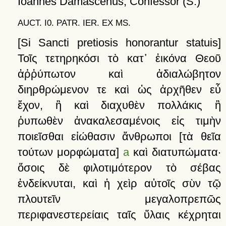
Ioannes Damascenus, Confessor (S.)
AUCT. I0. PATR. IER. EX MS.
[Si Sancti pretiosis honorantur statuis]
Τοῖς
τετηρηκόσι
τὸ
κατ᾽
ἐικόνα
Θεοῦ
ἀῤῥύπωτον
καὶ
ἀδιαλώβητον
διηρθρώμενον
τε
καὶ
ὡς
ἀρχῆθεν
εὖ
ἔχον,
ἢ
καὶ
διαχυθὲν
πολλάκις
ἢ
ῥυπωθὲν
ἀνακαλεσαμένοις
εἰς
τιμὴν
ποιεῖσθαι
εἰώθασιν
ἄνθρωποι
[τὰ
θεῖα
τούτων
μορφώματα]
a
καὶ
διατυπώματα·
ὅσοις
δὲ
φιλοτιμότερον
τὸ
σέβας
ἐνδείκνυται,
καὶ
ἡ
χεὶρ
αὐτοῖς
σὺν
τῷ
πλουτεῖν
μεγαλοπρεπῶς
περιφανεστερείαις
ταῖς
ὕλαις
κέχρηται