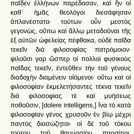
παῖδεν
ἑλλήνων
παρέδοσαν,
καὶ
ἣν
οἱ
καθ᾽
ἡμᾶς
θεολόγοι
διεσάφησαν
ἀπλανέστατα·
τούτων
οὖν
μεστὸς
γεγονὼς,
οὕπω
καὶ
ἄλλῳ
μεταδοῦναι
τῆς
ἐξ
αὐτῶν
ὠφελείας
πέφθακα,
οὐδὲ
παῖδα
τεκεῖν
διὰ
φιλοσοφίας
πατρόμοιον·
φιλοῦσι
γαρ
ὥσπερ
οἱ
πολλοὶ
φυσικοὺς
παῖδας
τεκεῖν,
ἐντεῦθεν
τὴν
τοῦ
γένους
διαδοχὴν
διαμένειν
οἱόμενοι·
οὕτω
καὶ
οἱ
φιλοσοφίαν
ἐκμελετήσαντες
τέκνα
τεκεῖν
διὰ
φιλοσοφίας
τὲ
καὶ
μυήσεως
ποθοῦσιν
,
[dolere intelligens,]
ἵνα
τὸ
κατὰ
φιλοσοφίαν
γένος
χρυσοῦν
ἐν
βίῳ
μέχρι
παντὸς
διασώζηται·
οἱ
δὲ
τοῦ
τόκου
τούτου
τοῦ
θαυμασίου
παραίτιοι,