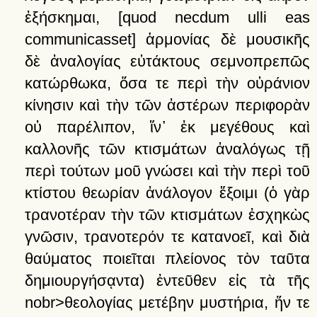
ἐξήσκημαι
,
[quod necdum ulli eas
communicasset]
ἁρμονίας
δὲ
μουσικῆς
δὲ
ἀναλογίας
εὐτάκτους
σεμνοπρεπῶς
κατώρθωκα,
ὅσα
τε
περὶ
τὴν
οὐράνιον
κίνησιν
καὶ
τὴν
τῶν
ἀστέρων
περιφορὰν
οὐ
παρέλιπον,
ἵν᾽
ἐκ
μεγέθους
καὶ
καλλονῆς
τῶν
κτισμάτων
ἀναλόγως
τῇ
περὶ
τούτων
μοῦ
γνώσει
καὶ
τὴν
περὶ
τοῦ
κτίστου
θεωρίαν
ἀνάλογον
ἕξοιμι
(ὁ
γὰρ
τρανοτέραν
τὴν
τῶν
κτισμάτων
ἐσχηκὼς
γνῶσιν,
τρανοτερόν
τε
κατανοεῖ,
καὶ
διὰ
θαύματος
ποιεῖται
πλείονος
τὸν
ταῦτα
δημιουργήσᾳντα)
ἐντεῦθεν
εἰς
τὰ
τῆς
nobr>θεολογίας
μετέβην
μυστήρια,
ἥν
τε