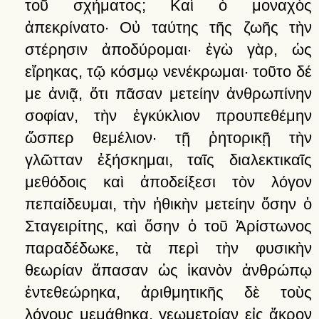
τοῦ
σχήματος;
Καὶ
ὸ
μοναχὸς
ἀπεκρίνατο·
Οὐ
ταύτης
τῆς
ζωῆς
τὴν
στέρησιν
ἀποδύρομαι·
ἐγὼ
γὰρ,
ὡς
εἴρηκας,
τῷ
κόσμῳ
νενέκρωμαι·
τοῦτο
δέ
με
ἀνιᾷ,
ὅτι
πᾶσαν
μετείην
ἀνθρωπίνην
σοφίαν,
τὴν
ἐγκύκλιον
προυπεθέμην
ὥσπερ
θεμέλιον·
τῇ
ῥητορικῇ
τὴν
γλῶτταν
ἐξήσκημαι,
ταῖς
διαλεκτικαῖς
μεθόδοις
καὶ
ἀποδείξεσι
τὸν
λόγον
πεπαίδευμαι,
τὴν
ἠθικὴν
μετείην
ὅσην
ὁ
Σταγειρίτης,
καὶ
ὅσην
ὁ
τοῦ
Ἀρίστωνος
παραδέδωκε,
τὰ
περὶ
τὴν
φυσικὴν
θεωρίαν
ἅπασαν
ὡς
ἱκανὸν
ἀνθρώπῳ
ἐντεθεώρηκα,
ἀριθμητικῆς
δὲ
τοὺς
λόγους
μεμάθηκα,
γεωμετρίαν
εἰς
ἄκρον