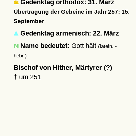
Gedenktag orthodox: 31. März
Übertragung der Gebeine im Jahr 257: 15.
September
Gedenktag armenisch: 22. März
Name bedeutet:
Gott hält
(latein. -
hebr.)
Bischof von Hither, Märtyrer (?)
†
um 251