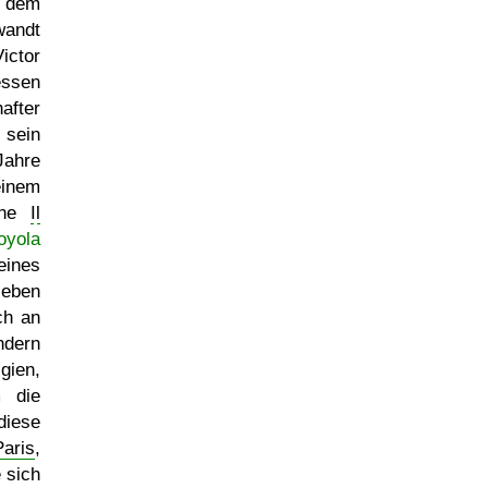
 dem
wandt
ictor
essen
after
sein
Jahre
einem
che
Il
oyola
eines
leben
ch an
ndern
gien,
m die
diese
Paris
,
 sich