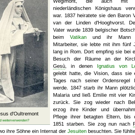
Wégimont, die auch mit
niederländischen Königshaus ver
war. 1837 heiratete sie den Baron V
van der Linden d'Hooghvorst. D
Vater wurde 1839 belgischer Botsch
beim
Vatikan
und ihr Mann 
Mitarbeiter, sie lebte mit ihm fünf 
lang in Rom. Dort empfing sie bei 
Besuch der Räume an der Kir
Gesù
, in denen
Ignatius von L
gelebt hatte, die Vision, dass sie 
Tages nach seiner Ordensregel 
werde. 1847 starb ihr Mann plötzli
Malaria und ließ Emilie mit vier Ki
zurück. Sie zog wieder nach Bel
erzog ihre Kinder und übernah
sus d'Oultremont
Pflege ihrer betagten Eltern, bis 
1851 starben. Sie zog nun nach
wo ihre Söhne ein Internat der
Jesuiten
besuchten. Sie fühlte