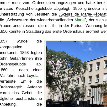
immer mehr vom Ordensleben angezogen und hatte bereit
privates Keuschheitsgelübde abgelegt; 1855 gründete si
Unterstützung von Jesuiten die
Sœurs de Marie-Réparat
die
Schwestern der wiederherstellenden
Maria
, der sich 
Frauen anschlossen, die mit ihr in der Pariser Wohnung le
1856 konnte in Straßburg das erste
Ordenshaus
eröffnet we
1857 wurde die
Kongregation
anerkannt, 1858 legten
zehn Gefährtinnen ihre
Ordensgelübde ab,
1860 - nach einer
Wallfahrt nach
Loyola
-
verfasste Emilie die
Ordensregel: Aufgabe
waren das Gebet, die
tägliche
eucharistische
Anbetung, die