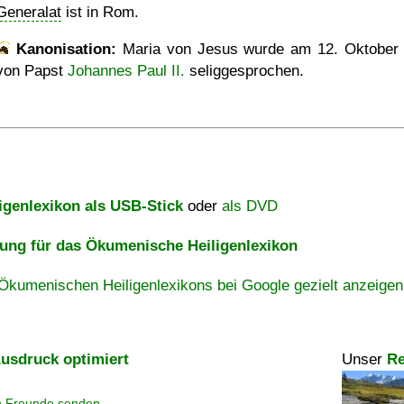
Generalat
ist in Rom.
Kanonisation:
Maria von Jesus wurde am
12. Oktober
von Papst
Johannes Paul II.
seliggesprochen.
igenlexikon als USB-Stick
oder
als DVD
ng für das Ökumenische Heiligenlexikon
Ökumenischen Heiligenlexikons bei Google gezielt anzeigen
usdruck optimiert
Unser
Re
n Freunde senden