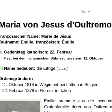
Maria von Jesus d'Oultremo
französischer Name: Marie de Jésus
Taufname: Emilie, französisch: Émilie
Gedenktag katholisch: 22. Februar
Fest bei den marianischen Sühneschwestern: 11. Oktober
Name bedeutet:
die Eifrige
(latein.)
Ordensgründerin
*
11. Oktober 1818
in
Wégimont
bei Lüttich in Belgien
†
22. Februar 1878
in
Florenz
in Italien
Emilie stammte aus der bedeut
Grafenfamilie derer von Oultremo