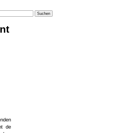
Suchen
nt
enden
nt de