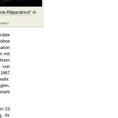
ie-Réparatrice
in
rübte
Söhne
ation
n mit
ihrem
a von
 1867
wahr.
gien,
starb
in 23
, ihr