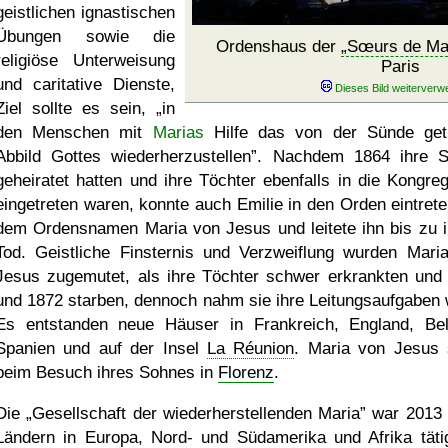
geistlichen ignastischen
Übungen sowie die
Ordenshaus der
Sœurs de Mar
religiöse Unterweisung
Paris
und caritative Dienste,
Ziel sollte es sein,
in
den Menschen mit
Marias
Hilfe das von der Sünde get
Abbild Gottes wiederherzustellen
. Nachdem 1864 ihre 
geheiratet hatten und ihre Töchter ebenfalls in die Kongreg
eingetreten waren, konnte auch Emilie in den Orden eintrete
dem Ordensnamen Maria von Jesus und leitete ihn bis zu 
Tod. Geistliche Finsternis und Verzweiflung wurden Mari
Jesus zugemutet, als ihre Töchter schwer erkrankten und
und 1872 starben, dennoch nahm sie ihre Leitungsaufgaben 
Es entstanden neue Häuser in Frankreich, England, Bel
Spanien und auf der Insel
La Réunion
. Maria von Jesus 
beim Besuch ihres Sohnes in
Florenz
.
Die
Gesellschaft der wiederherstellenden Maria
war 2013 
Ländern in Europa, Nord- und Südamerika und Afrika tätig