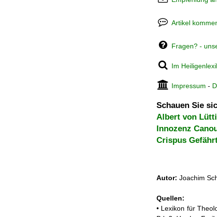
Artikel kommen
Fragen? - uns
Im Heiligenlex
Impressum
-
D
Schauen Sie sic
Albert von Lütt
Innozenz Canou
Crispus Gefähr
Autor:
Joachim Sch
Quellen:
• Lexikon für Theol