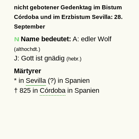
nicht gebotener Gedenktag im Bistum
Córdoba und im Erzbistum Sevilla: 28.
September
Name bedeutet:
A: edler Wolf
(althochdt.)
J: Gott ist gnädig
(hebr.)
Märtyrer
* in
Sevilla
(?) in Spanien
†
825
in
Córdoba
in Spanien