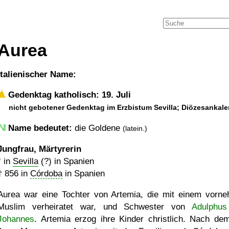
Aurea
italienischer Name:
Gedenktag katholisch: 19. Juli
nicht gebotener Gedenktag im Erzbistum Sevilla; Diözesankal
Name bedeutet:
die Goldene
(latein.)
Jungfrau, Märtyrerin
* in
Sevilla
(?) in Spanien
†
856
in
Córdoba
in Spanien
Aurea war eine Tochter von Artemia, die mit einem vorn
Muslim verheiratet war, und Schwester von
Adulphu
Johannes
. Artemia erzog ihre Kinder christlich. Nach de