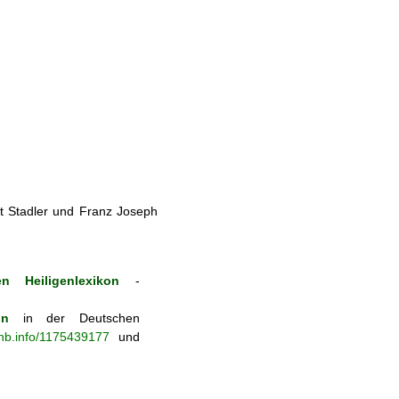
t Stadler und Franz Joseph
n Heiligenlexikon
-
on
in der Deutschen
-nb.info/1175439177
und