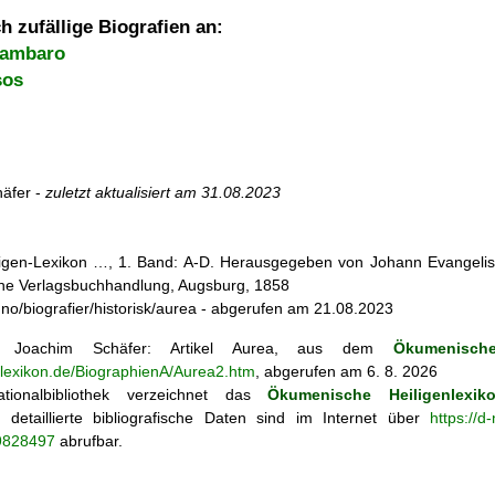
h zufällige Biografien an:
Gambaro
sos
äfer -
zuletzt aktualisiert am
31.08.2023
iligen-Lexikon …, 1. Band: A-D. Herausgegeben von Johann Evangelis
he Verlagsbuchhandlung, Augsburg, 1858
k.no/biografier/historisk/aurea - abgerufen am 21.08.2023
Joachim Schäfer: Artikel
Aurea, aus dem
Ökumenische
enlexikon.de/BiographienA/Aurea2.htm
, abgerufen am 6. 8. 2026
tionalbibliothek verzeichnet das
Ökumenische Heiligenlexik
ie; detaillierte bibliografische Daten sind im Internet über
https://d
69828497
abrufbar.