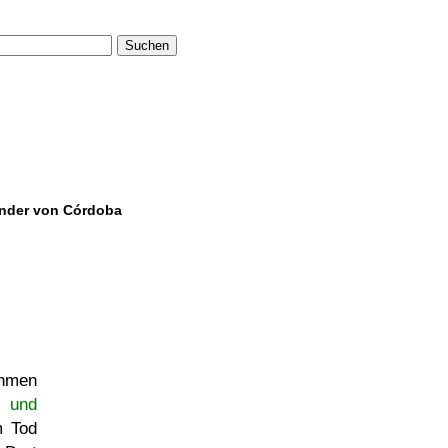
Suchen
ender von Córdoba
ehmen
s und
m Tod