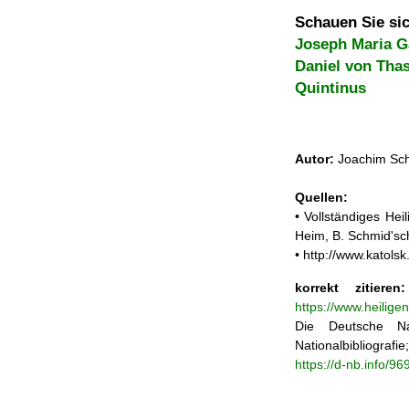
Schauen Sie sic
Joseph Maria 
Daniel von Tha
Quintinus
Autor:
Joachim Sch
Quellen:
• Vollständiges He
Heim, B. Schmid'sc
• http://www.katols
korrekt zitieren:
https://www.heilig
Die Deutsche Na
Nationalbibliograf
https://d-nb.info/9