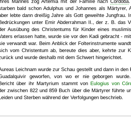
ihres Mannes zog Artemia mit der Familie nach
Córdoba
.
starben bald schon Adulphus und Johannes als Märtyrer, 
aber lebte dann dreißig Jahre als Gott geweihte Jungfrau. I
Bedrückungen unter Emir Abderrahman II., der z. B. das V
der Ausübung des Christentums für Kinder eines muslimi
Vaters erlassen hatte, wurde sie vor den Kadi gebracht - mi
sie verwandt war. Beim Anblick der Folterinstrumente wandt
sich vom Christentum ab, bereute dies aber, kehrte zur K
zurück und wurde deshalb mit dem Schwert hingerichtet.
Aureas Leichnam wurde zur Schau gestellt und dann in den 
Guadalquivir geworfen, von wo er nie geborgen wurde
Bericht über ihr Martyrium stammt von
Eulogius von Cór
der zwischen 822 und 859 Buch über die Märtyrer führte un
Leiden und Sterben während der Verfolgungen beschrieb.