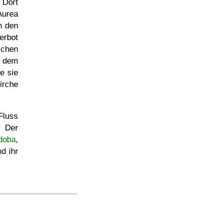
 Dort
Aurea
n den
erbot
schen
t dem
e sie
irche
Fluss
. Der
doba
,
d ihr