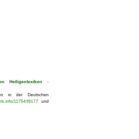
n Heiligenlexikon
-
on
in der Deutschen
-nb.info/1175439177
und