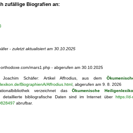
h zufällige Biografien an:
c
äfer -
zuletzt aktualisiert am
30.10.2025
m-orthodoxe.com/mars1.php - abgerufen am 30.10.2025
Joachim Schäfer: Artikel
Affrodius, aus dem
Ökumenische
nlexikon.de/BiographienA/Affrodius.html
, abgerufen am 9. 8. 2026
tionalbibliothek verzeichnet das
Ökumenische Heiligenlexik
ie; detaillierte bibliografische Daten sind im Internet über
https://d
69828497
abrufbar.