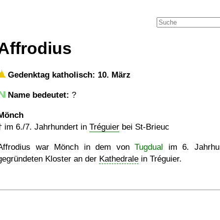
Affrodius
Gedenktag katholisch: 10. März
Name bedeutet:
?
Mönch
†
im 6./7. Jahrhundert in
Tréguier
bei St-Brieuc
Affrodius war Mönch in dem von
Tugdual
im 6. Jahrhu
gegründeten Kloster an der
Kathedrale
in Tréguier.