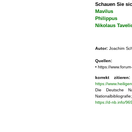
Schauen Sie sic
Mavilus
Philippus
Nikolaus Taveli
Autor:
Joachim Sch
Quellen:
• https://www.foru
korrekt zitieren:
https://www.heilige
Die Deutsche Na
Nationalbibliograf
https://d-nb.info/9