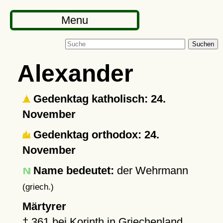
Menu
Suchen
Alexander
Gedenktag katholisch: 24.
November
Gedenktag orthodox: 24.
November
Name bedeutet:
der Wehrmann
(griech.)
Märtyrer
†
361
bei
Korinth
in Griechenland