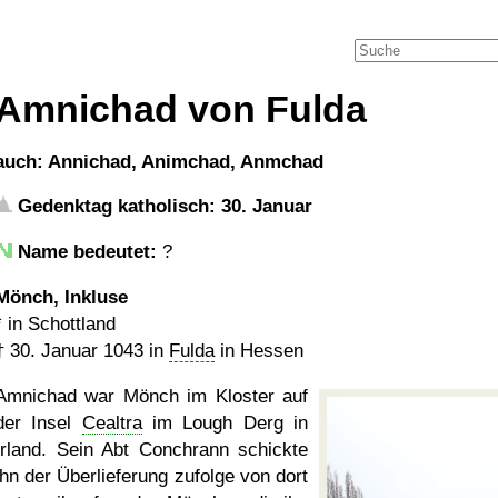
Amnichad von Fulda
auch: Annichad, Animchad, Anmchad
Gedenktag katholisch: 30. Januar
Name bedeutet:
?
Mönch, Inkluse
* in Schottland
†
30. Januar 1043
in
Fulda
in Hessen
Amnichad war Mönch im Kloster auf
der Insel
Cealtra
im Lough Derg in
Irland. Sein Abt Conchrann schickte
ihn der Überlieferung zufolge von dort