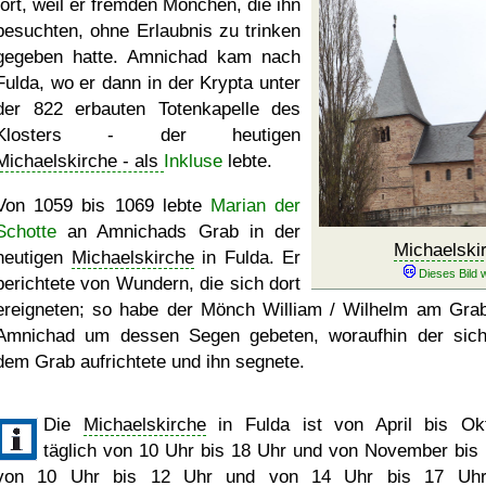
fort, weil er fremden Mönchen, die ihn
besuchten, ohne Erlaubnis zu trinken
gegeben hatte. Amnichad kam nach
Fulda, wo er dann in der Krypta unter
der 822 erbauten Totenkapelle des
Klosters - der heutigen
Michaelskirche - als
Inkluse
lebte.
Von 1059 bis 1069 lebte
Marian der
Schotte
an Amnichads Grab in der
Michaelski
heutigen
Michaelskirche
in Fulda. Er
berichtete von Wundern, die sich dort
ereigneten; so habe der Mönch William / Wilhelm am Gra
Amnichad um dessen Segen gebeten, woraufhin der sic
dem Grab aufrichtete und ihn segnete.
Die
Michaelskirche
in Fulda ist von April bis Ok
täglich von 10 Uhr bis 18 Uhr und von November bis
von 10 Uhr bis 12 Uhr und von 14 Uhr bis 17 Uhr