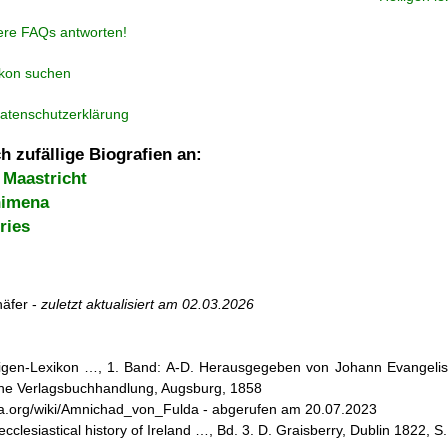
ere FAQs antworten!
ikon suchen
atenschutzerklärung
h zufällige Biografien an:
 Maastricht
himena
ries
äfer -
zuletzt aktualisiert am
02.03.2026
iligen-Lexikon …, 1. Band: A-D. Herausgegeben von Johann Evangelis
he Verlagsbuchhandlung, Augsburg, 1858
edia.org/wiki/Amnichad_von_Fulda - abgerufen am 20.07.2023
cclesiastical history of Ireland …, Bd. 3. D. Graisberry, Dublin 1822, S