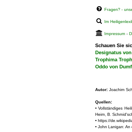
Fragen? - uns
Im Heiligenlex
Impressum
-
D
Schauen Sie sic
Designatus von
Trophima Trop
Oddo von Dumf
Autor:
Joachim Sch
Quellen:
• Vollständiges He
Heim, B. Schmid'sc
• https://de.wikip
• John Lanigan: An e