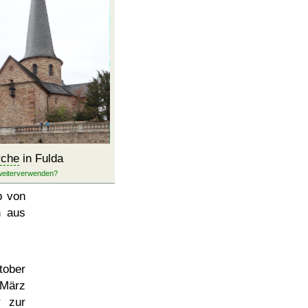
rche
in Fulda
b von
h aus
tober
 März
 zur