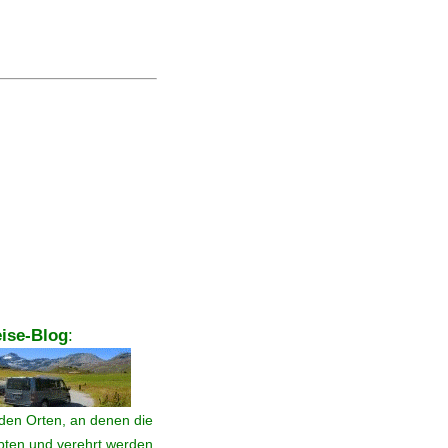
ise-Blog
:
den Orten, an denen die
ebten und verehrt werden.