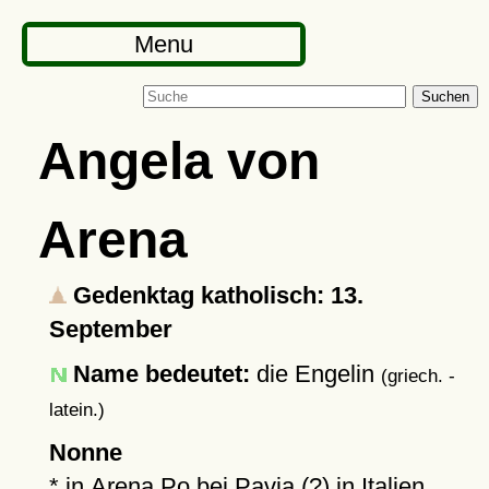
Menu
Suchen
Angela von
Arena
Gedenktag katholisch: 13.
September
Name bedeutet:
die Engelin
(griech. -
latein.)
Nonne
* in
Arena Po
bei Pavia (?) in Italien