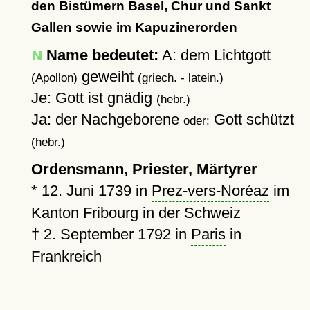
den Bistümern Basel, Chur und Sankt
Gallen sowie im Kapuzinerorden
Name bedeutet:
A: dem Lichtgott
geweiht
(Apollon)
(griech. - latein.)
Je: Gott ist gnädig
(hebr.)
Ja: der Nachgeborene
Gott schützt
oder:
(hebr.)
Ordensmann, Priester, Märtyrer
*
12. Juni 1739
in
Prez-vers-Noréaz
im
Kanton Fribourg in der Schweiz
†
2. September 1792
in
Paris
in
Frankreich