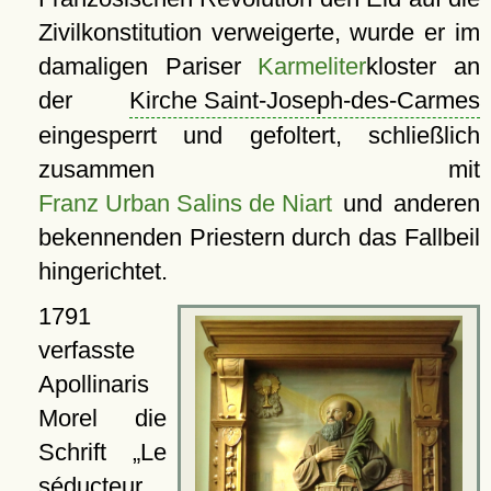
Zivilkonstitution verweigerte, wurde er im
damaligen Pariser
Karmeliter
kloster an
der
Kirche Saint-Joseph-des-Carmes
eingesperrt und gefoltert, schließlich
zusammen mit
Franz Urban Salins de Niart
und anderen
bekennenden Priestern durch das Fallbeil
hingerichtet.
1791
verfasste
Apollinaris
Morel die
Schrift
Le
séducteur