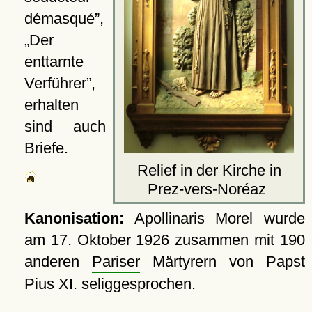
démasqué
,
Der
enttarnte
Verführer
,
erhalten
sind auch
Briefe.
Relief in der
Kirche
in
Prez-vers-Noréaz
Kanonisation:
Apollinaris Morel wurde
am
17. Oktober 1926
zusammen mit 190
anderen
Pariser
Märtyrern von Papst
Pius XI. seliggesprochen.