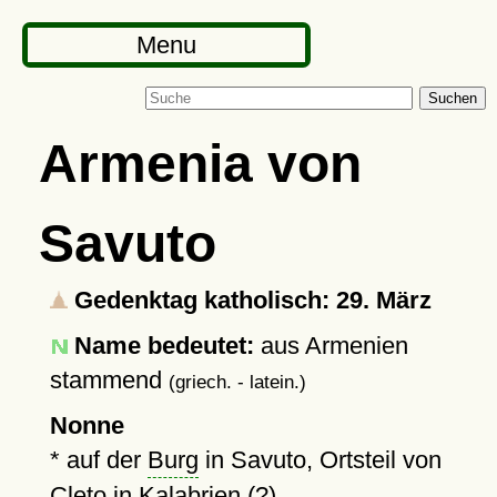
Menu
Suchen
Armenia von
Savuto
Gedenktag katholisch: 29. März
Name bedeutet:
aus Armenien
stammend
(griech. - latein.)
Nonne
* auf der
Burg
in Savuto, Ortsteil von
Cleto in Kalabrien (?)