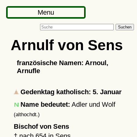
Menu
Suchen
Arnulf von Sens
französische Namen: Arnoul,
Arnufle
Gedenktag katholisch: 5. Januar
Name bedeutet:
Adler und Wolf
(althochdt.)
Bischof von Sens
†
nach 654
in
Sens