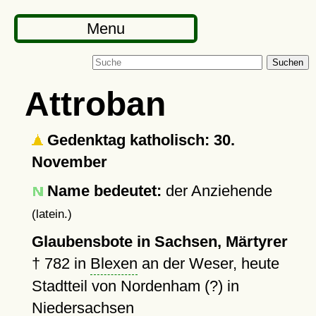
Menu
Suchen
Attroban
Gedenktag katholisch: 30.
November
Name bedeutet:
der Anziehende
(latein.)
Glaubensbote in Sachsen, Märtyrer
†
782
in
Blexen
an der Weser, heute
Stadtteil von Nordenham (?) in
Niedersachsen