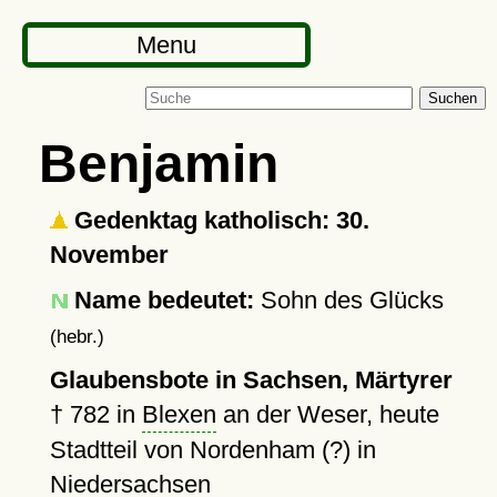
Menu
Suchen
Benjamin
Gedenktag katholisch: 30.
November
Name bedeutet:
Sohn des Glücks
(hebr.)
Glaubensbote in Sachsen, Märtyrer
†
782
in
Blexen
an der Weser, heute
Stadtteil von Nordenham (?) in
Niedersachsen