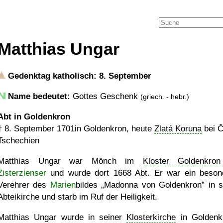
Matthias Ungar
Gedenktag katholisch: 8. September
Name bedeutet:
Gottes Geschenk
(griech. - hebr.)
Abt in Goldenkron
†
8. September 1701
in Goldenkron, heute
Zlatá Koruna
bei Č
Tschechien
Matthias Ungar war Mönch im
Kloster Goldenkron
Zisterzienser
und wurde dort 1668 Abt. Er war ein beson
Verehrer des
Marien
bildes
Madonna von Goldenkron
in s
Abteikirche und starb im Ruf der Heiligkeit.
Matthias Ungar wurde in seiner
Klosterkirche
in Goldenk