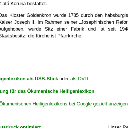
Zlatá Koruna bestattet.
Das
Kloster Goldenkron
wurde 1785 durch den habsburgi
Kaiser Joseph II. im Rahmen seiner
Josephinischen Refo
aufgehoben, wurde Sitz einer Fabrik und ist seit 19
Staatsbesitz; die Kirche ist Pfarrkirche.
igenlexikon als USB-Stick
oder
als DVD
ng für das Ökumenische Heiligenlexikon
Ökumenischen Heiligenlexikons bei Google gezielt anzeigen
usdruck optimiert
Unser
Re