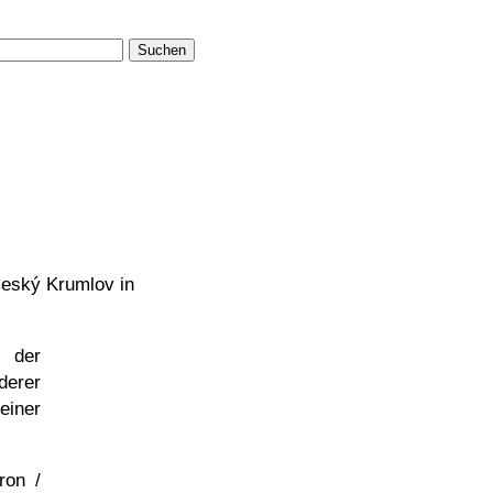
Suchen
eský Krumlov in
der
derer
einer
ron /