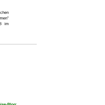
schen
rmen
48 im
ise-Blog
: