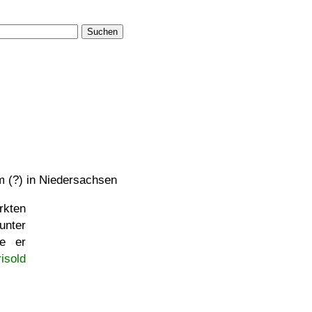
Suchen
m (?) in Niedersachsen
rkten
unter
e er
isold