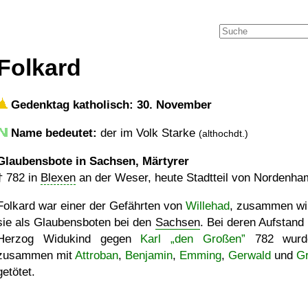
Folkard
Gedenktag katholisch: 30. November
Name bedeutet:
der im Volk Starke
(althochdt.)
Glaubensbote in Sachsen, Märtyrer
†
782
in
Blexen
an der Weser, heute Stadtteil von Nordenha
Folkard war einer der Gefährten von
Willehad
, zusammen wi
sie als Glaubensboten bei den
Sachsen
. Bei deren Aufstand 
Herzog Widukind gegen
Karl
den Großen
782 wurd
zusammen mit
Attroban
,
Benjamin
,
Emming
,
Gerwald
und
Gr
getötet.