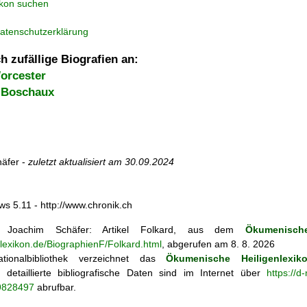
ikon suchen
atenschutzerklärung
h zufällige Biografien an:
orcester
 Boschaux
äfer -
zuletzt aktualisiert am
30.09.2024
ws 5.11 - http://www.chronik.ch
Joachim Schäfer: Artikel
Folkard, aus dem
Ökumenische
nlexikon.de/BiographienF/Folkard.html
, abgerufen am 8. 8. 2026
tionalbibliothek verzeichnet das
Ökumenische Heiligenlexik
ie; detaillierte bibliografische Daten sind im Internet über
https://d
69828497
abrufbar.