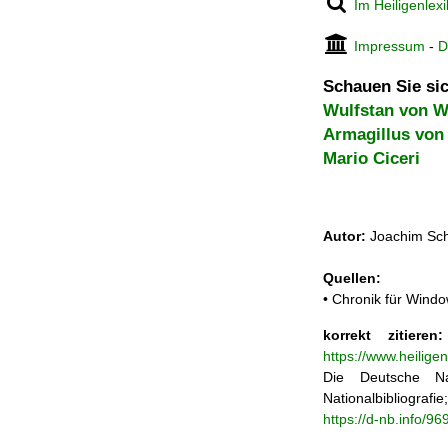
Im Heiligenlex
Impressum
-
D
Schauen Sie sic
Wulfstan von W
Armagillus von
Mario Ciceri
Autor:
Joachim Sch
Quellen:
• Chronik für Windo
korrekt zitieren:
https://www.heilige
Die Deutsche Na
Nationalbibliograf
https://d-nb.info/9