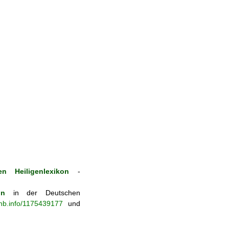
n Heiligenlexikon
-
on
in der Deutschen
-nb.info/1175439177
und