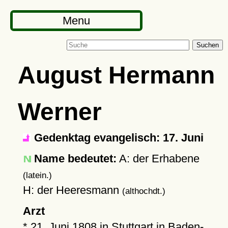
Menu
Suchen
August Hermann
Werner
Gedenktag evangelisch: 17. Juni
Name bedeutet:
A: der Erhabene
(latein.)
H: der Heeresmann
(althochdt.)
Arzt
*
21. Juni 1808
in
Stuttgart
in Baden-