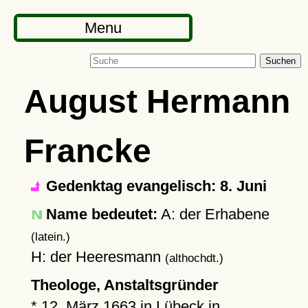
Menu
Suchen
August Hermann
Francke
Gedenktag evangelisch: 8. Juni
Name bedeutet:
A: der Erhabene
(latein.)
H: der Heeresmann
(althochdt.)
Theologe, Anstaltsgründer
*
12. März 1663
in
Lübeck
in