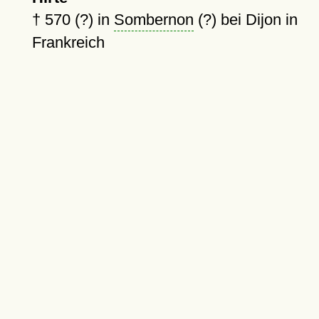
†
570 (?)
in
Sombernon
(?) bei Dijon in
Frankreich