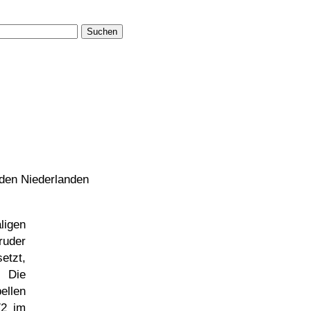
Suchen
n den Niederlanden
igen
ruder
etzt,
 Die
ellen
72 im