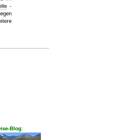
elle
-
gegen
itere
ise-Blog
: