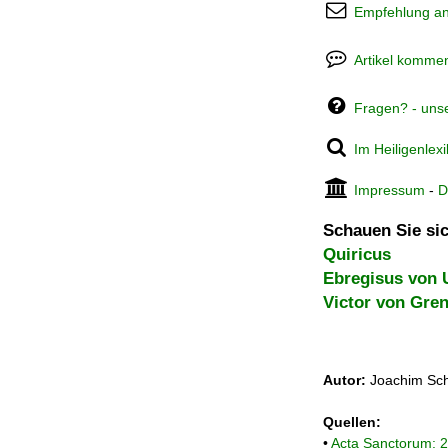
Empfehlung a
Artikel kommen
Fragen? - uns
Im Heiligenlex
Impressum
-
D
Schauen Sie sic
Quiricus
Ebregisus von 
Victor von Gre
Autor:
Joachim Sch
Quellen:
•
Acta Sanctorum: 2