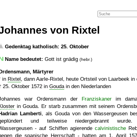
Johannes von Rixtel
Gedenktag katholisch: 25. Oktober
Name bedeutet:
Gott ist gnädig
(hebr.)
Ordensmann, Märtyrer
* in
Rixtel
, dann Aarle-Rixtel, heute Ortsteil von Laarbeek i
†
25. Oktober 1572
in
Gouda
in den Niederlanden
Johannes war Ordensmann der
Franziskaner
im damal
Kloster
in Gouda. Er starb zusammen mit seinem Ordensb
Hadrian Lamberti
, als Gouda von den Wassergeusen bes
geplündert und teilweise niedergebrannt wurde.
Wassergeusen - auf Schiffen agierende
calvinistische
Reb
gegen die spanische Herrschaft - hatten am 1. April 15