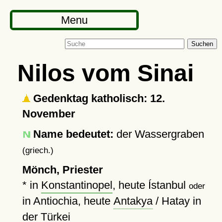
Menu
Suchen
Nilos vom Sinai
Gedenktag katholisch: 12.
November
Name bedeutet:
der Wassergraben
(griech.)
Mönch, Priester
* in
Konstantinopel
, heute Ístanbul
oder
in Antiochia, heute
Antakya
/ Hatay in
der Türkei