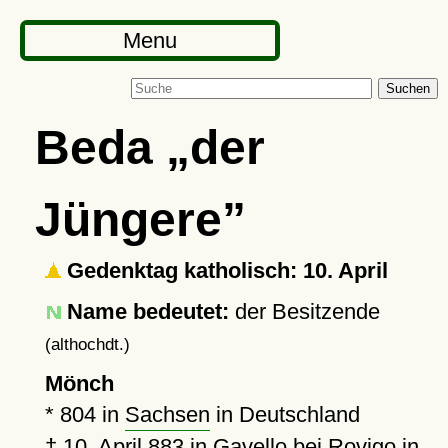
Menu
Suchen
Beda
der
Jüngere
Gedenktag katholisch: 10. April
Name bedeutet:
der Besitzende
(althochdt.)
Mönch
*
804
in
Sachsen
in Deutschland
†
10. April 883
in
Gavello
bei Rovigo in