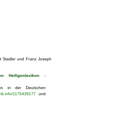
t Stadler und Franz Joseph
n Heiligenlexikon
-
on
in der Deutschen
-nb.info/1175439177
und