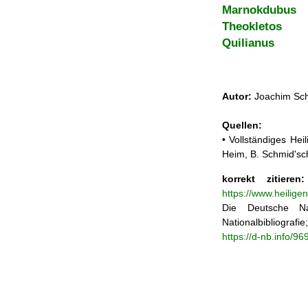
Marnokdubus
Theokletos
Quilianus
Autor:
Joachim Sch
Quellen:
• Vollständiges He
Heim, B. Schmid'sc
korrekt zitieren:
https://www.heilige
Die Deutsche Na
Nationalbibliograf
https://d-nb.info/9