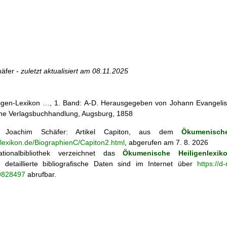
äfer -
zuletzt aktualisiert am
08.11.2025
iligen-Lexikon …, 1. Band: A-D. Herausgegeben von Johann Evangelis
he Verlagsbuchhandlung, Augsburg, 1858
Joachim Schäfer: Artikel
Capiton, aus dem
Ökumenische
nlexikon.de/BiographienC/Capiton2.html
, abgerufen am 7. 8. 2026
tionalbibliothek verzeichnet das
Ökumenische Heiligenlexik
ie; detaillierte bibliografische Daten sind im Internet über
https://d
69828497
abrufbar.