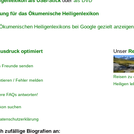
igenlexikon als USB-Stick
oder
als DVD
ng für das Ökumenische Heiligenlexikon
Ökumenischen Heiligenlexikons bei Google gezielt anzeigen
usdruck optimiert
Unser
Re
n Freunde senden
Reisen zu 
tieren / Fehler melden
Heiligen l
ere FAQs antworten!
ikon suchen
atenschutzerklärung
h zufällige Biografien an: