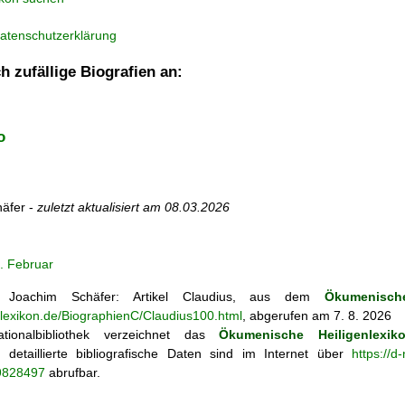
atenschutzerklärung
h zufällige Biografien an:
o
äfer -
zuletzt aktualisiert am
08.03.2026
. Februar
Joachim Schäfer: Artikel
Claudius, aus dem
Ökumenische
nlexikon.de/BiographienC/Claudius100.html
, abgerufen am 7. 8. 2026
tionalbibliothek verzeichnet das
Ökumenische Heiligenlexik
ie; detaillierte bibliografische Daten sind im Internet über
https://d
69828497
abrufbar.