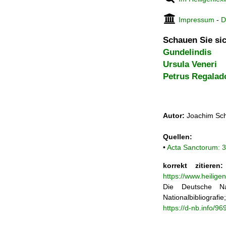
Impressum
-
D
Schauen Sie sic
Gundelindis
Ursula Veneri
Petrus Regalad
Autor:
Joachim Sch
Quellen:
•
Acta Sanctorum: 3
korrekt zitieren:
https://www.heilige
Die Deutsche Na
Nationalbibliograf
https://d-nb.info/9