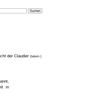
Suchen
cht der Claudier
(latein.)
annt,
it in