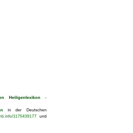
n Heiligenlexikon
-
on
in der Deutschen
-nb.info/1175439177
und