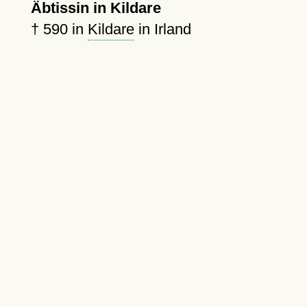
Äbtissin in Kildare
†
590
in
Kildare
in Irland