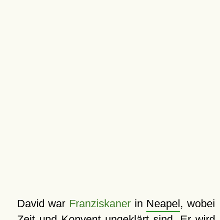
David war
Franziskaner
in
Neapel
, wobei
Zeit und Konvent ungeklärt sind. Er wird