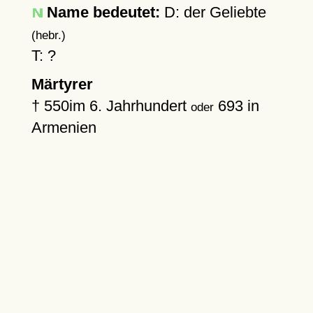
Name bedeutet:
D: der Geliebte
(hebr.)
T: ?
Märtyrer
†
550
im 6. Jahrhundert
693
in
oder
Armenien