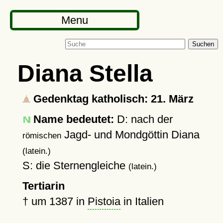
Menu
Suchen
Diana Stella
Gedenktag katholisch: 21. März
Name bedeutet:
D: nach der
Jagd- und Mondgöttin Diana
römischen
(latein.)
S: die Sternengleiche
(latein.)
Tertiarin
†
um 1387
in
Pistoia
in Italien