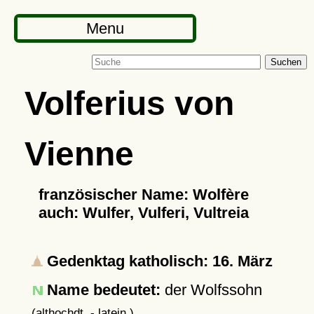
Menu
Suchen
Volferius von
Vienne
französischer Name: Wolfère
auch: Wulfer, Vulferi, Vultreia
Gedenktag katholisch: 16. März
Name bedeutet:
der Wolfssohn
(althochdt. - latein.)