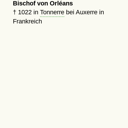
Bischof von Orléans
†
1022
in
Tonnerre
bei Auxerre in
Frankreich