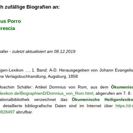
h zufällige Biografien an:
us Porro
rescia
äfer -
zuletzt aktualisiert am
08.12.2019
iligen-Lexikon …, 1. Band: A-D. Herausgegeben von Johann Evangelis
he Verlagsbuchhandlung, Augsburg, 1858
oachim Schäfer: Artikel
Domnius von Rom, aus dem
Ökumenisc
enlexikon.de/BiographienD/Domnius_von_Rom.html
, abgerufen am 7. 8.
tionalbibliothek verzeichnet das
Ökumenische Heiligenlexik
ie; detaillierte bibliografische Daten sind im Internet über
https://d
69828497
abrufbar.