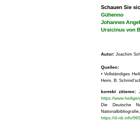
Schauen Sie sic
Gühenno
Johannes Angel
Ursicinus von B
Autor:
Joachim Sch
Quellen:
• Vollständiges He
Heim, B. Schmid'sc
korrekt zitieren:
J
https://www.heilig
Die Deutsche Na
Nationalbibliograf
https://d-nb.info/9