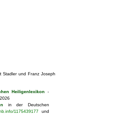
t Stadler und Franz Joseph
hen Heiligenlexikon
-
 2026
on
in der Deutschen
-nb.info/1175439177
und