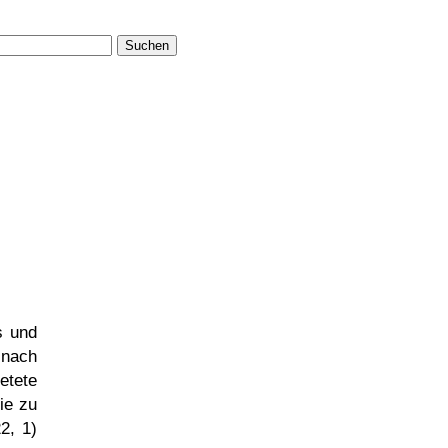
Suchen
s und
 nach
etete
ie zu
2, 1)