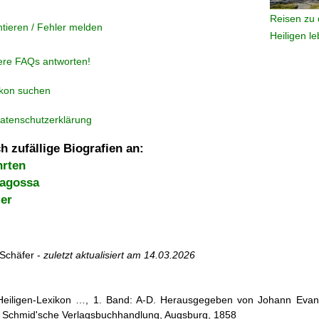
Reisen zu 
tieren / Fehler melden
Heiligen l
ere FAQs antworten!
ikon suchen
atenschutzerklärung
h zufällige Biografien an:
hrten
ragossa
zer
Schäfer -
zuletzt aktualisiert am
14.03.2026
 Heiligen-Lexikon …, 1. Band: A-D. Herausgegeben von Johann Evang
 Schmid'sche Verlagsbuchhandlung, Augsburg, 1858