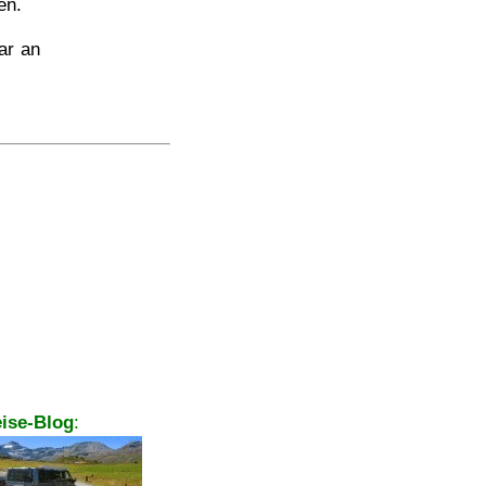
en.
ar an
ise-Blog
: