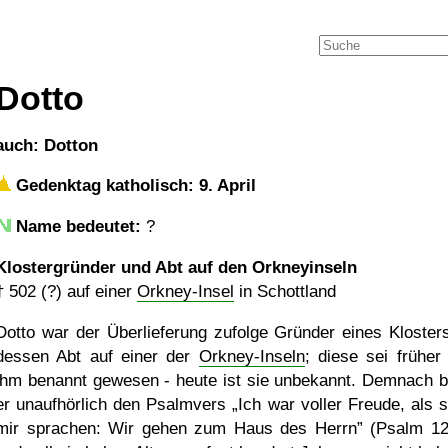
Dotto
auch: Dotton
Gedenktag katholisch: 9. April
Name bedeutet:
?
Klostergründer und Abt auf den Orkneyinseln
†
502 (?)
auf einer
Orkney-Insel
in Schottland
Dotto war der Überlieferung zufolge Gründer eines Kloster
dessen Abt auf einer der
Orkney-Inseln
; diese sei früher
ihm benannt gewesen - heute ist sie unbekannt. Demnach b
er unaufhörlich den Psalmvers
Ich war voller Freude, als s
mir sprachen: Wir gehen zum Haus des Herrn
(Psalm 12