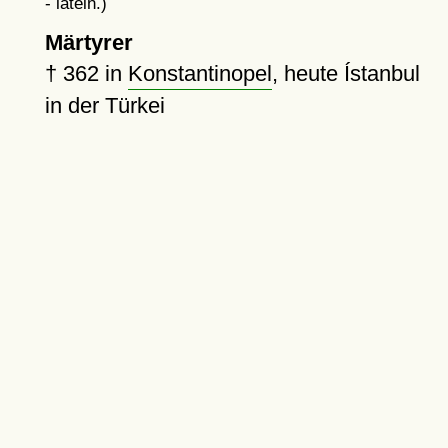
- latein.)
Märtyrer
†
362
in
Konstantinopel
, heute Ístanbul
in der Türkei