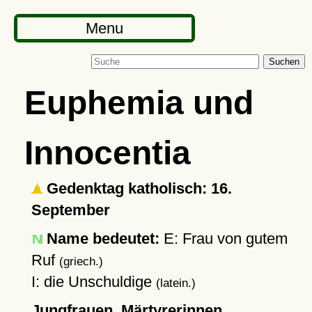
Menu
Suchen
Euphemia und
Innocentia
Gedenktag katholisch: 16.
September
Name bedeutet:
E: Frau von gutem
Ruf
(griech.)
I: die Unschuldige
(latein.)
Jungfrauen, Märtyrerinnen