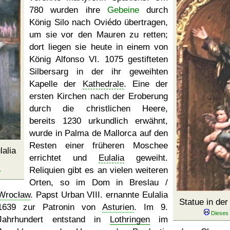
780 wurden ihre
Gebeine
durch
König Silo nach Oviédo übertragen,
um sie vor den Mauren zu retten;
dort liegen sie heute in einem von
König Alfonso VI. 1075 gestifteten
Silbersarg in der ihr geweihten
Kapelle der
Kathedrale
. Eine der
ersten Kirchen nach der Eroberung
durch die christlichen Heere,
bereits 1230 urkundlich erwähnt,
wurde in Palma de Mallorca auf den
Resten einer früheren Moschee
alia
errichtet und
Eulalia
geweiht.
Reliquien gibt es an vielen weiteren
Orten, so im Dom in Breslau /
Wrocław
. Papst Urban VIII. ernannte Eulalia
Statue in de
1639 zur Patronin von
Asturien
. Im 9.
Jahrhundert entstand in
Lothringen
im