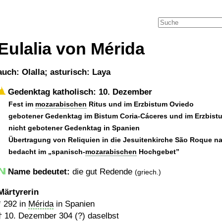
Eulalia von Mérida
auch: Olalla; asturisch: Laya
Gedenktag katholisch: 10. Dezember
Fest im
mozarabischen
Ritus und im Erzbistum Oviedo
gebotener Gedenktag im Bistum Coria-Cáceres und im Erzbist
nicht gebotener Gedenktag in Spanien
Übertragung von Reliquien in die Jesuitenkirche São Roque n
bedacht im
spanisch-
mozarabischen
Hochgebet
Name bedeutet:
die gut Redende
(griech.)
Märtyrerin
*
292
in
Mérida
in Spanien
†
10. Dezember 304 (?)
daselbst