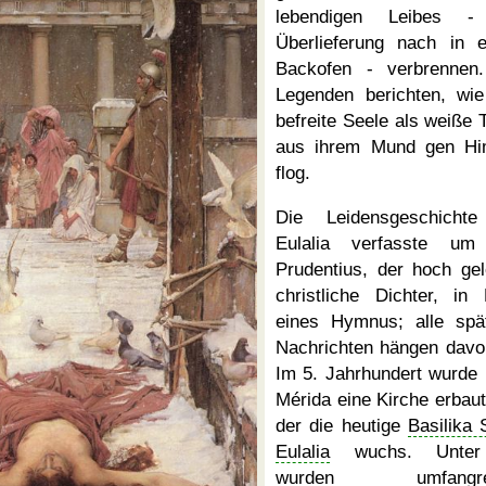
lebendigen Leibes -
Überlieferung nach in 
Backofen - verbrennen
Legenden berichten, wie
befreite Seele als weiße 
aus ihrem Mund gen H
flog.
Die Leidensgeschicht
Eulalia verfasste um
Prudentius, der hoch gel
christliche Dichter, in
eines Hymnus; alle spä
Nachrichten hängen davo
Im 5. Jahrhundert wurde i
Mérida eine Kirche erbaut
der die heutige
Basilika 
Eulalia
wuchs. Unter
wurden umfangre