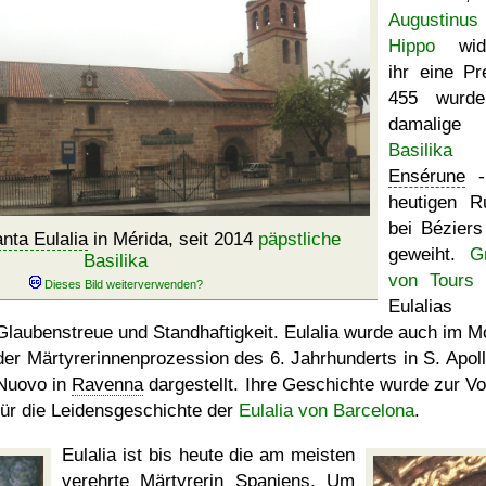
Augustinu
Hippo
wid
ihr eine Pre
455 wurde
damalige
Basilika
Ensérune
-
heutigen R
bei Béziers 
nta Eulalia
in Mérida, seit 2014
päpstliche
geweiht.
G
Basilika
von Tours
p
Eulalias
Glaubenstreue und Standhaftigkeit. Eulalia wurde auch im M
der Märtyrerinnenprozession des 6. Jahrhunderts in S. Apoll
Nuovo in
Ravenna
dargestellt. Ihre Geschichte wurde zur Vo
für die Leidensgeschichte der
Eulalia von Barcelona
.
Eulalia ist bis heute die am meisten
verehrte Märtyrerin Spaniens. Um