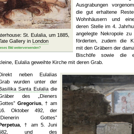
Ausgrabungen vorgeno
die gut erhaltene Rest
Wohnhäusern und ein
deren Stelle im 4. Jahrhu
angelegte Nekropole zu
terhouse: St. Eulalia, um 1885,
förderten, zudem die K
Tate Gallery in
London
mit den Gräbern der dama
Bischöfe sowie die e
kleine, Eulalia geweihte Kirche mit deren Grab.
Direkt neben Eulalias
Grab wurden unter der
Basilika Santa Eulalia
die
Gräber des
Dieners
Gottes
Gregorius
, † am
16. Oktober 492, der
Dienerin Gottes
Perpetua
, † am 5. Juni
582, und des