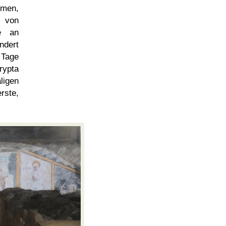
mmen,
e von
e an
ndert
 Tage
rypta
ligen
rste,