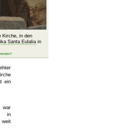
e Kirche, in den
ika Santa Eulalia
in
ihter
irche
d ein
 war
 in
 weit