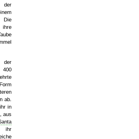
 der
einem
. Die
 ihre
Taube
immel
e der
 400
ehrte
 Form
teren
n ab.
hr in
, aus
Santa
 ihr
iche