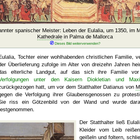
nnter spanischer Meister: Leben der Eulalia, um 1350, im
Kathedrale
in Palma de Mallorca
Eulalia, Tochter einer wohlhabenden christlichen Familie, ve
der Überlieferung zufolge im Alter von dreizehn Jahren hei
das elterliche Landgut, auf das sich ihre Familie vo
Verfolgungen unter den Kaisern Diokletian und Max
zurückgezogen hatt, um vor dem Statthalter Datianus von
M
gegen die Verfolgung ihrer Glaubensgenossen zu protesti
Sie riss ein Götzenbild von der Wand und wurde dara
festgenommen.
Der Statthalter ließ Eulal
Kleider vom Leib reißen
geißeln und foltern, schli