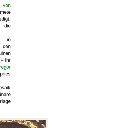
s von
mete
digt.
 die
in
 den
uinen
- ihr
regor
ries
osaik
inare
rlage