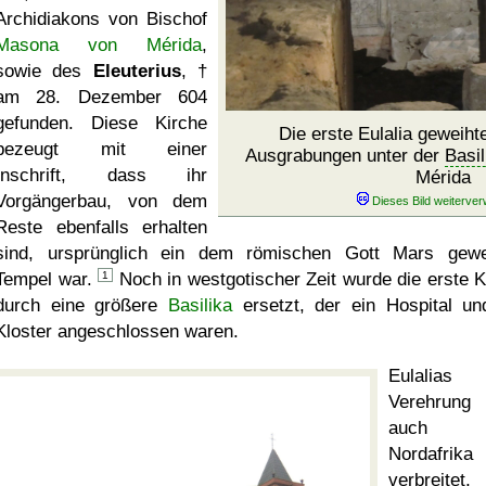
Archidiakons von Bischof
Masona von Mérida
,
sowie des
Eleuterius
, †
am 28. Dezember 604
gefunden. Diese Kirche
Die erste Eulalia geweiht
bezeugt mit einer
Ausgrabungen unter der
Basil
Inschrift, dass ihr
Mérida
Vorgängerbau, von dem
Reste ebenfalls erhalten
sind, ursprünglich ein dem römischen Gott Mars gewe
Tempel war.
1
Noch in westgotischer Zeit wurde die erste K
durch eine größere
Basilika
ersetzt, der ein Hospital un
Kloster angeschlossen waren.
Eulalias
Verehrung
auch
Nordafrika
verbreitet,