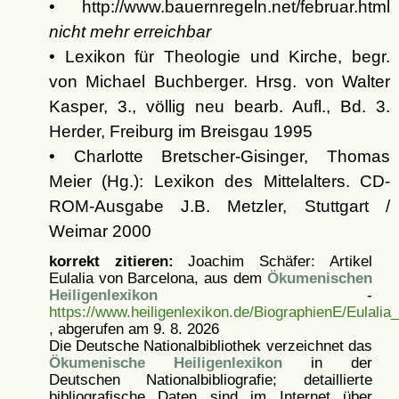
• http://www.bauernregeln.net/februar.html
nicht mehr erreichbar
• Lexikon für Theologie und Kirche, begr.
von Michael Buchberger. Hrsg. von Walter
Kasper, 3., völlig neu bearb. Aufl., Bd. 3.
Herder, Freiburg im Breisgau 1995
• Charlotte Bretscher-Gisinger, Thomas
Meier (Hg.): Lexikon des Mittelalters. CD-
ROM-Ausgabe J.B. Metzler, Stuttgart /
Weimar 2000
korrekt zitieren:
Joachim Schäfer: Artikel
Eulalia von Barcelona, aus dem
Ökumenischen
Heiligenlexikon
-
https://www.heiligenlexikon.de/BiographienE/Eulali
, abgerufen am 9. 8. 2026
Die Deutsche Nationalbibliothek verzeichnet das
Ökumenische Heiligenlexikon
in der
Deutschen Nationalbibliografie; detaillierte
bibliografische Daten sind im Internet über