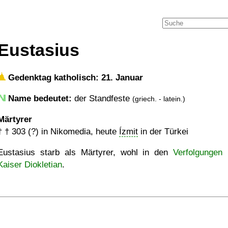
Eustasius
Gedenktag katholisch: 21. Januar
Name bedeutet:
der Standfeste
(griech. - latein.)
Märtyrer
†
† 303 (?)
in Nikomedia, heute
Ízmit
in der Türkei
Eustasius starb als Märtyrer, wohl in den
Verfolgungen 
Kaiser Diokletian
.