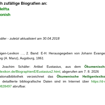
h zufällige Biografien an:
elfta
onish
äfer -
zuletzt aktualisiert am
30.04.2018
iligen-Lexikon …, 2. Band: E-H. Herausgegeben von Johann Evangeli
g (A. Manz), Augsburg, 1861
Joachim Schäfer: Artikel
Eustasius, aus dem
Ökumenisch
nlexikon.de/BiographienE/Eustasius2.html
, abgerufen am 7. 8. 2026
tionalbibliothek verzeichnet das
Ökumenische Heiligenlexik
ie; detaillierte bibliografische Daten sind im Internet über
https://d
69828497
abrufbar.