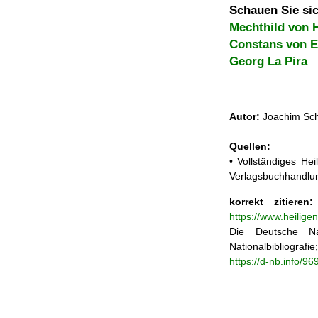
Schauen Sie sic
Mechthild von H
Constans von E
Georg La Pira
Autor:
Joachim Sch
Quellen:
• Vollständiges He
Verlagsbuchhandlun
korrekt zitieren:
https://www.heilige
Die Deutsche Na
Nationalbibliograf
https://d-nb.info/9