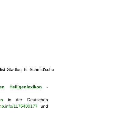
st Stadler, B. Schmid'sche
en Heiligenlexikon
-
on
in der Deutschen
-nb.info/1175439177
und