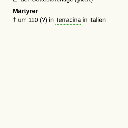
Märtyrer
†
um 110 (?)
in
Terracina
in Italien