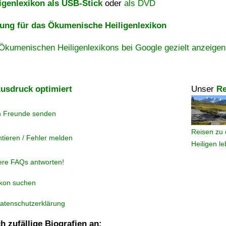
igenlexikon als USB-Stick
oder
als DVD
ng für das Ökumenische Heiligenlexikon
Ökumenischen Heiligenlexikons bei Google gezielt anzeigen
usdruck optimiert
Unser
Re
n Freunde senden
Reisen zu 
tieren / Fehler melden
Heiligen l
ere FAQs antworten!
ikon suchen
atenschutzerklärung
h zufällige Biografien an: