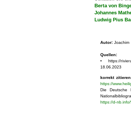
Berta von Bing
Johannes Math
Ludwig Pius Ba
Autor:
Joachim 
Quellen:
• https://rivi
18.06.2023
korrekt zitieren
https://www.heil
Die Deutsche N
Nationalbibliogra
https://d-nb.inf