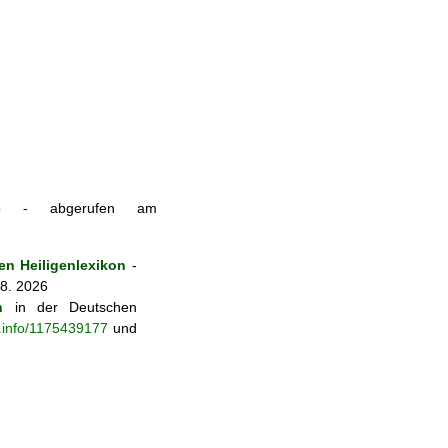
demonio - abgerufen am
n Heiligenlexikon
-
 8. 2026
n
in der Deutschen
b.info/1175439177
und