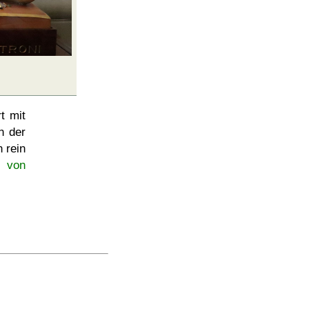
t mit
n der
 rein
n von