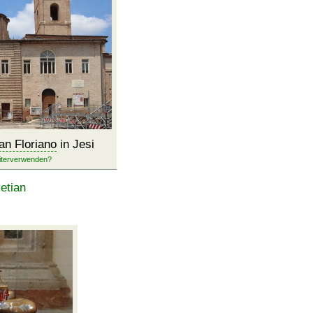
an Floriano
in Jesi
etian