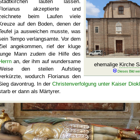
Stadtkirchen läuten lassen.
Florianus akzeptierte und
zeichnete beim Laufen viele
Kreuze auf den Boden, denen der
Teufel ja ausweichen musste, was
sein Tempo verlangsamte. Vor dem
Ziel angekommen, rief der kluge
junge Mann zudem die Hilfe des
Herrn
an, der ihm auf wundersame
ehemalige
Kirche S
Weise den steilen Aufstieg
verkürzte, wodurch Florianus den
Sieg davontrug. In der
Christenverfolgung unter Kaiser Diokl
starb er dann als Märtyrer.