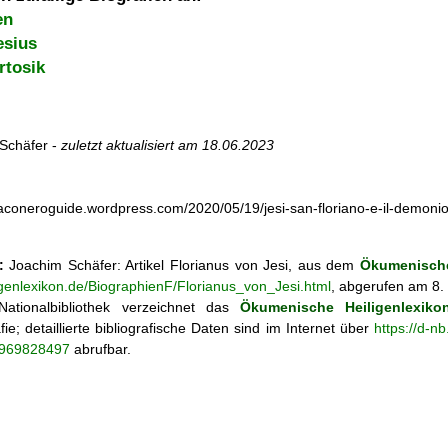
en
esius
rtosik
Schäfer -
zuletzt aktualisiert am
18.06.2023
eraconeroguide.wordpress.com/2020/05/19/jesi-san-floriano-e-il-
:
Joachim Schäfer: Artikel
Florianus von Jesi, aus dem
Ökumenische
igenlexikon.de/BiographienF/Florianus_von_Jesi.html
, abgerufen am 8.
ationalbibliothek verzeichnet das
Ökumenische Heiligenlexiko
fie; detaillierte bibliografische Daten sind im Internet über
https://d-n
o/969828497
abrufbar.