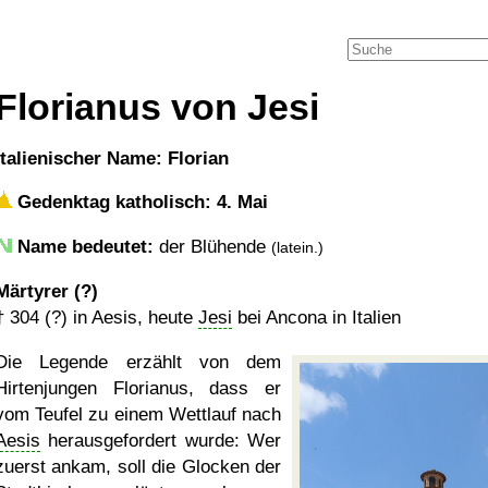
Florianus von Jesi
italienischer Name: Florian
Gedenktag katholisch: 4. Mai
Name bedeutet:
der Blühende
(latein.)
Märtyrer (?)
†
304 (?)
in Aesis, heute
Jesi
bei Ancona in Italien
Die Legende erzählt von dem
Hirtenjungen Florianus, dass er
vom Teufel zu einem Wettlauf nach
Aesis
herausgefordert wurde: Wer
zuerst ankam, soll die Glocken der